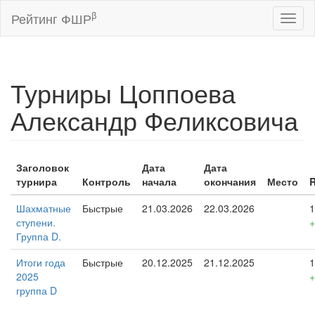
β
Рейтинг ФШР
Toggl
naviga
Турниры Цоппоева
Александр Феликсовича
Заголовок
Дата
Дата
турнира
Контроль
начала
окончания
Место
Шахматные
Быстрые
21.03.2026
22.03.2026
1
ступени.
+
Группа D.
Итоги года
Быстрые
20.12.2025
21.12.2025
1
2025
+
группа D