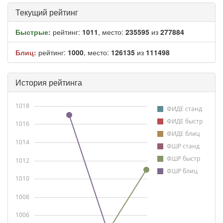
Текущий рейтинг
Быстрые:
рейтинг:
1011
, место:
235595
из
277884
Блиц:
рейтинг:
1000
, место:
126135
из
111498
История рейтинга
1018
ФИДЕ станд
ФИДЕ быстр
1016
ФИДЕ блиц
1014
ФШР станд
ФШР быстр
1012
ФШР блиц
1010
1008
1006