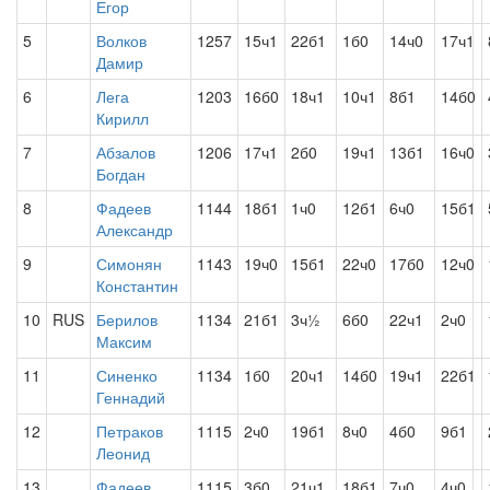
Егор
5
Волков
1257
15ч1
22б1
1б0
14ч0
17ч1
Дамир
6
Лега
1203
16б0
18ч1
10ч1
8б1
14б0
Кирилл
7
Абзалов
1206
17ч1
2б0
19ч1
13б1
16ч0
Богдан
8
Фадеев
1144
18б1
1ч0
12б1
6ч0
15б1
Александр
9
Симонян
1143
19ч0
15б1
22ч0
17б0
12ч0
Константин
10
RUS
Берилов
1134
21б1
3ч½
6б0
22ч1
2ч0
Максим
11
Синенко
1134
1б0
20ч1
14б0
19ч1
22б1
Геннадий
12
Петраков
1115
2ч0
19б1
8ч0
4б0
9б1
Леонид
13
Фадеев
1115
3б0
21ч1
18б1
7ч0
4ч0