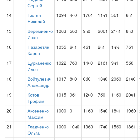
Сергей
14
Гзогян
1094
4ч0
17б1
11ч1
5б1
6ч1
Николай
15
Веремиенко
1063
5б0
9ч0
20б1
21ч1
8ч0
Иван
16
Назаретян
1055
6ч1
4б1
2ч1
1ч½
7б1
Карен
17
Цурканенко
1022
7б0
14ч0
21б1
9ч1
5б0
Илья
18
Войтулевич
1017
8ч0
6б0
13ч0
20б0
21ч0
Александр
19
Котов
1015
9б1
12ч0
7б0
11б0
20ч1
Трофим
20
Аксененко
1000
0
11б0
15ч0
18ч1
19б0
Максим
21
Гладченко
1000
10ч0
13б0
17ч0
15б0
18б1
Ольга