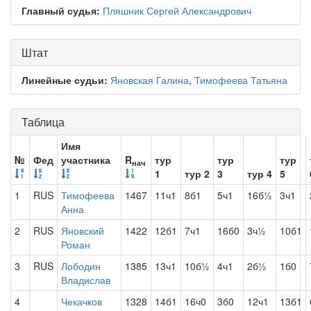
Главный судья:
Пляшник Сергей Александрович
Штат
Линейные судьи:
Яновская Галина
,
Тимофеева Татьяна
Таблица
Имя
№
Фед
участника
R
тур
тур
тур
нач
1
тур 2
3
тур 4
5
1
RUS
Тимофеева
1467
11ч1
8б1
5ч1
16б½
3ч1
Анна
2
RUS
Яновский
1422
12б1
7ч1
16б0
3ч½
10б1
Роман
3
RUS
Лободин
1385
13ч1
10б½
4ч1
2б½
1б0
Владислав
4
Чекачков
1328
14б1
16ч0
3б0
12ч1
13б1