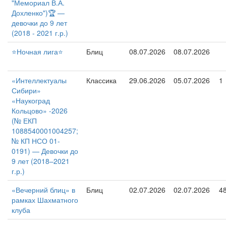
"Мемориал В.А.
Дохленко")🏆 —
девочки до 9 лет
(2018 - 2021 г.р.)
⭐️Ночная лига⭐️
Блиц
08.07.2026
08.07.2026
«Интеллектуалы
Классика
29.06.2026
05.07.2026
1
Сибири»
«Наукоград
Кольцово» -2026
(№ ЕКП
1088540001004257;
№ КП НСО 01-
0191) — Девочки до
9 лет (2018–2021
г.р.)
«Вечерний блиц» в
Блиц
02.07.2026
02.07.2026
4
рамках Шахматного
клуба