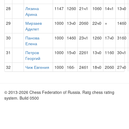
28
Лязина
1147
12б0
21ч1
10б0
14ч1
13ч0
Арина
29
Мирзаев
1000
13ч0
20б0
22ч0
+
14б0
Адилет
30
Панова
1000
14б0
23ч1
12б0
17ч0
31б0
Елена
31
Петров
1000
15ч0
22б1
13ч0
11б0
30ч1
Георгий
32
Чиж Евгения
1000
16б-
24б1
18ч0
20б0
27ч0
© 2013-2026 Chess Federation of Russia. Ratg chess rating
system. Build 0500