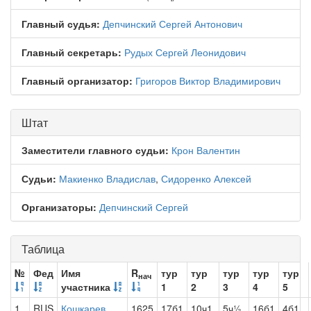
Главный судья:
Депчинский Сергей Антонович
Главный секретарь:
Рудых Сергей Леонидович
Главный организатор:
Григоров Виктор Владимирович
Штат
Заместители главного судьи:
Крон Валентин
Судьи:
Макиенко Владислав
,
Сидоренко Алексей
Организаторы:
Депчинский Сергей
Таблица
№
Фед
Имя
R
тур
тур
тур
тур
тур
нач
участника
1
2
3
4
5
1
RUS
Кошкарев
1625
17б1
10ч1
5ч½
16б1
4б1