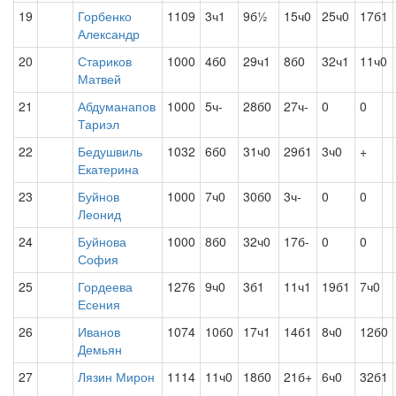
19
Горбенко
1109
3ч1
9б½
15ч0
25ч0
17б1
Александр
20
Стариков
1000
4б0
29ч1
8б0
32ч1
11ч0
Матвей
21
Абдуманапов
1000
5ч-
28б0
27ч-
0
0
Тариэл
22
Бедушвиль
1032
6б0
31ч0
29б1
3ч0
+
Екатерина
23
Буйнов
1000
7ч0
30б0
3ч-
0
0
Леонид
24
Буйнова
1000
8б0
32ч0
17б-
0
0
София
25
Гордеева
1276
9ч0
3б1
11ч1
19б1
7ч0
Есения
26
Иванов
1074
10б0
17ч1
14б1
8ч0
12б0
Демьян
27
Лязин Мирон
1114
11ч0
18б0
21б+
6ч0
32б1