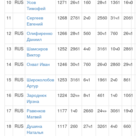
10
RUS
Усов
1271
26ч1
1б0
28ч1
13б1
16ч0
Тимофей
11
Сергеев
1268
27б1
2ч0
25б0
31ч1
20б1
Евгений
12
RUS
Олифиренко
1266
28ч1
5б0
30ч1
7б0
26ч1
Даниил
13
RUS
Шамсиров
1252
29б1
4ч0
31б1
10ч0
28б1
Виктор
14
RUS
Охват Иван
1246
30ч1
7б0
26ч0
28б0
29ч1
15
RUS
Широколобов
1253
31б1
6ч1
19б1
2ч0
8б1
Артур
16
RUS
Зароднюк
1224
32ч+
8ч1
4б1
1ч0
10б1
Ирэна
17
RUS
Равенков
1177
1ч0
26б0
24ч+
30б1
19ч0
Матвей
18
RUS
Душина
1117
2б0
27ч1
32б1
4ч0
6б0
Наталья