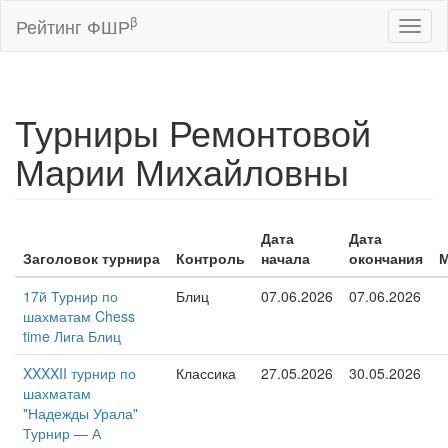
β
Рейтинг ФШР
Toggl
naviga
Турниры Ремонтовой
Марии Михайловны
Дата
Дата
Заголовок турнира
Контроль
начала
окончания
М
17й Турнир по
Блиц
07.06.2026
07.06.2026
шахматам Chess
time Лига Блиц
XXXXII турнир по
Классика
27.05.2026
30.05.2026
шахматам
"Надежды Урала"
Турнир — А