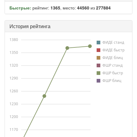
Быстрые:
рейтинг:
1365
, место:
44560
из
277884
История рейтинга
1380
ФИДЕ станд
ФИДЕ быстр
1350
ФИДЕ блиц
1320
ФШР станд
ФШР быстр
1290
ФШР блиц
1260
1230
1200
1170