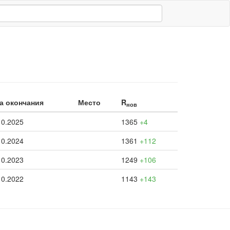
а окончания
Место
R
нов
10.2025
1365
+4
10.2024
1361
+112
10.2023
1249
+106
10.2022
1143
+143