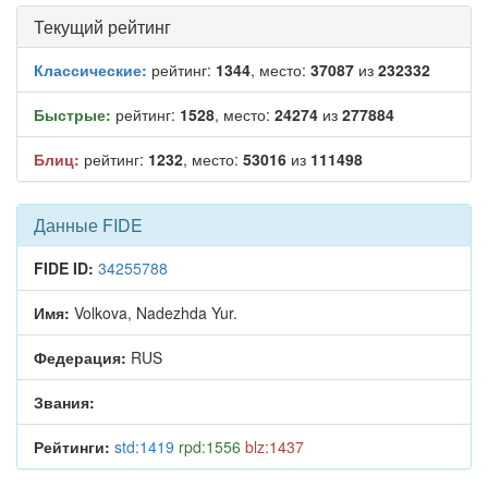
Текущий рейтинг
Классические:
рейтинг:
1344
, место:
37087
из
232332
Быстрые:
рейтинг:
1528
, место:
24274
из
277884
Блиц:
рейтинг:
1232
, место:
53016
из
111498
Данные FIDE
FIDE ID:
34255788
Имя:
Volkova, Nadezhda Yur.
Федерация:
RUS
Звания:
Рейтинги:
std:1419
rpd:1556
blz:1437