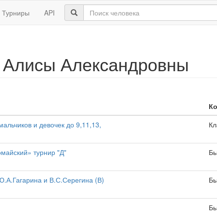
Турниры
API
 Алисы Александровны
К
альчиков и девочек до 9,11,13,
Кл
майский» турнир "Д"
Бы
.А.Гагарина и В.С.Серегина (В)
Бы
Бы