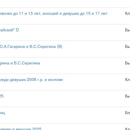
вочек до 11 и 13 лет, юношей и девушек до 15 и 17 лет
Кл
айский" D
Бы
.А.Гагарина и В.С.Серегина (В)
Бы
рина и В.С.Серегина
Бы
еди девушек 2008 г.р. и моложе
Кл
25
Бы
лиц
Бл
мужчин и женщин 2025
Кл