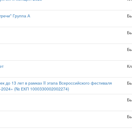
речи" Группа А
Бы
Бы
Бы
ет
Кл
 до 13 лет в рамках II этапа Всероссийского фестиваля
Бы
ы-2024» (№ ЕКП 1000330002002274)
Бы
Бы