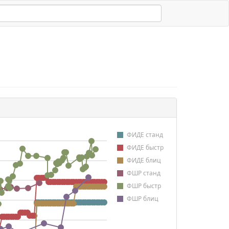
ФИДЕ станд
ФИДЕ быстр
ФИДЕ блиц
ФШР станд
ФШР быстр
ФШР блиц