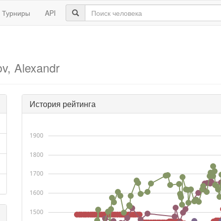
Турниры
API
ov, Alexandr
История рейтинга
1900
1800
1700
1600
1500