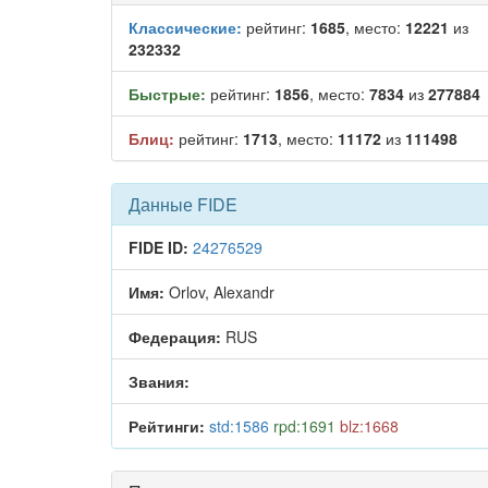
Классические:
рейтинг:
1685
, место:
12221
из
232332
Быстрые:
рейтинг:
1856
, место:
7834
из
277884
Блиц:
рейтинг:
1713
, место:
11172
из
111498
Данные FIDE
FIDE ID:
24276529
Имя:
Orlov, Alexandr
Федерация:
RUS
Звания:
Рейтинги:
std:1586
rpd:1691
blz:1668