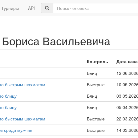
Турниры
API
 Бориса Васильевича
Контроль
Дата нач
Блиц
12.06.202
а по быстрым шахматам
Быстрые
10.05.202
по блицу
Блиц
03.05.202
по блицу
Блиц
05.04.202
а по быстрым шахматам
Быстрые
22.03.202
ам среди мужчин
Быстрые
14.03.202