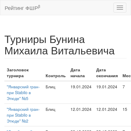
β
Рейтинг ФШР
Toggl
naviga
Турниры Бунина
Михаила Витальевича
Заголовок
Дата
Дата
турнира
Контроль
начала
окончания
Мес
"Январский гран-
Блиц
19.01.2024
19.01.2024
7
при Stabilo в
Этюде" №5
"Январский гран-
Блиц
12.01.2024
12.01.2024
15
при Stabilo в
Этюде" №2