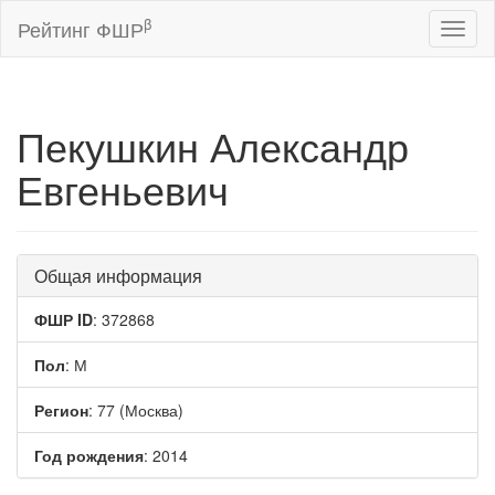
β
Рейтинг ФШР
Toggl
naviga
Пекушкин Александр
Евгеньевич
Общая информация
ФШР ID
: 372868
Пол
: М
Регион
: 77 (Москва)
Год рождения
: 2014