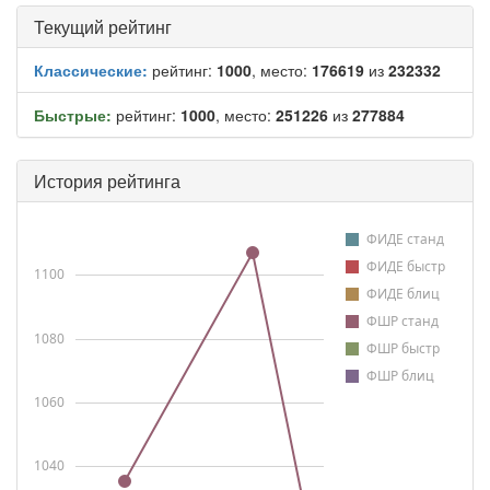
Текущий рейтинг
Классические:
рейтинг:
1000
, место:
176619
из
232332
Быстрые:
рейтинг:
1000
, место:
251226
из
277884
История рейтинга
ФИДЕ станд
ФИДЕ быстр
1100
ФИДЕ блиц
ФШР станд
1080
ФШР быстр
ФШР блиц
1060
1040