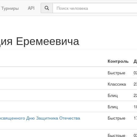
Турниры
API
дия Еремеевича
Контроль
Д
Быстрые
0
Классика
2
Блиц
2
Блиц
1
освященного Дню Защитника Отечества
Быстрые
1
Быстрые
0