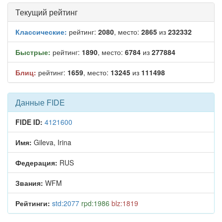
Текущий рейтинг
Классические:
рейтинг:
2080
, место:
2865
из
232332
Быстрые:
рейтинг:
1890
, место:
6784
из
277884
Блиц:
рейтинг:
1659
, место:
13245
из
111498
Данные FIDE
FIDE ID:
4121600
Имя:
Gileva, Irina
Федерация:
RUS
Звания:
WFM
Рейтинги:
std:2077
rpd:1986
blz:1819