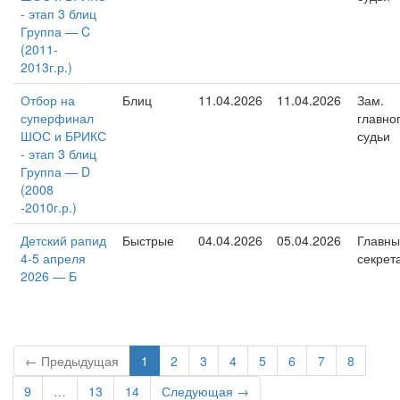
- этап 3 блиц
Группа — C
(2011-
2013г.р.)
Отбор на
Блиц
11.04.2026
11.04.2026
Зам.
суперфинал
главно
ШОС и БРИКС
судьи
- этап 3 блиц
Группа — D
(2008
-2010г.р.)
Детский рапид
Быстрые
04.04.2026
05.04.2026
Главны
4-5 апреля
секрет
2026 — Б
← Предыдущая
1
2
3
4
5
6
7
8
9
…
13
14
Следующая →