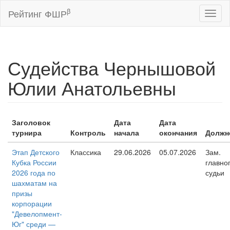
β
Рейтинг ФШР
Toggl
naviga
Судейства Чернышовой
Юлии Анатольевны
Заголовок
Дата
Дата
турнира
Контроль
начала
окончания
Должн
Этап Детского
Классика
29.06.2026
05.07.2026
Зам.
Кубка России
главно
2026 года по
судьи
шахматам на
призы
корпорации
"Девелопмент-
Юг" среди —