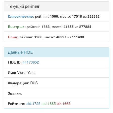
Текущий рейтинг
Классические:
рейтинг:
1566
, место:
17518
из
232332
Быстрые:
рейтинг:
1383
, место:
41655
из
277884
Блиц:
рейтинг:
1268
, место:
46527
из
111498
Данные FIDE
FIDE ID:
44173652
Имя:
Vieru, Yana
Федерация:
RUS
Звания:
Рейтинги:
std:1725
rpd:1665
blz:1665