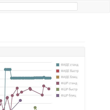
ФИДЕ станд
ФИДЕ быстр
ФИДЕ блиц
ФШР станд
ФШР быстр
ФШР блиц