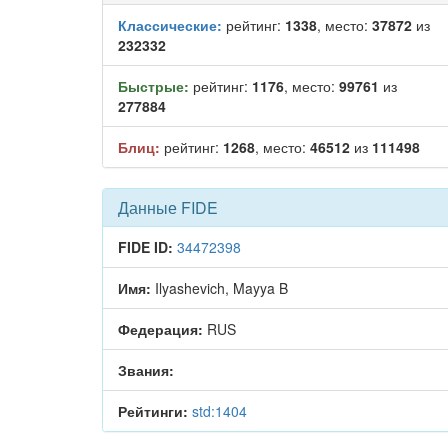
Классические:
рейтинг:
1338
, место:
37872
из
232332
Быстрые:
рейтинг:
1176
, место:
99761
из
277884
Блиц:
рейтинг:
1268
, место:
46512
из
111498
Данные FIDE
FIDE ID:
34472398
Имя:
Ilyashevich, Mayya B
Федерация:
RUS
Звания:
Рейтинги:
std:1404