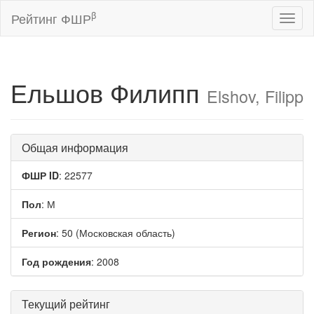
β
Рейтинг ФШР
Toggl
naviga
Ельшов Филипп
Elshov, Filipp
Общая информация
ФШР ID
: 22577
Пол
: М
Регион
: 50 (Московская область)
Год рождения
: 2008
Текущий рейтинг