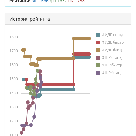
Рейтинги:
std:1656
rpd:1677
blz:1788
История рейтинга
ФИДЕ станд
1800
ФИДЕ быстр
ФИДЕ блиц
1700
ФШР станд
1600
ФШР быстр
ФШР блиц
1500
1400
1300
1200
1100