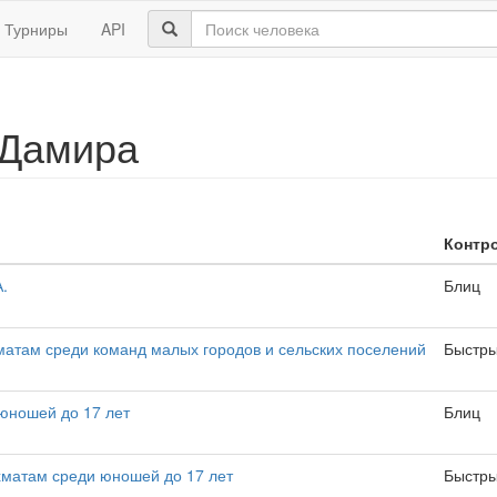
Турниры
API
 Дамира
Контр
.
Блиц
матам среди команд малых городов и сельских поселений
Быстр
юношей до 17 лет
Блиц
матам среди юношей до 17 лет
Быстр