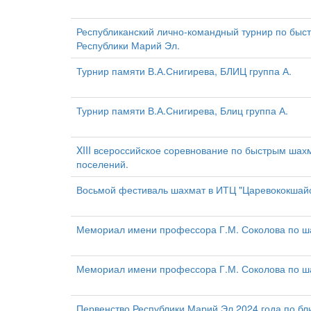
Республиканский лично-командный турнир по бы
Республики Марий Эл.
Турнир памяти В.А.Снигирева, БЛИЦ группа А.
Турнир памяти В.А.Снигирева, Блиц группа А.
XIII всероссийское соревнование по быстрым шах
поселений.
Восьмой фестиваль шахмат в ИТЦ "Царевококшайс
Мемориал имени профессора Г.М. Соколова по ша
Мемориал имени профессора Г.М. Соколова по ша
Первенство Республики Марий Эл 2024 года по бл