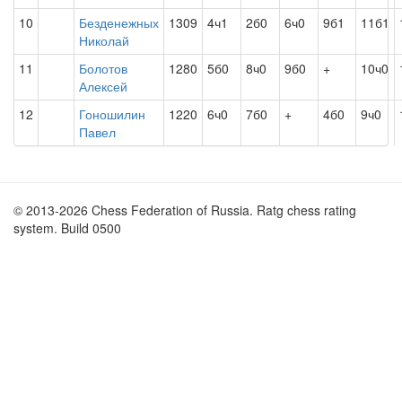
10
Безденежных
1309
4ч1
2б0
6ч0
9б1
11б1
Николай
11
Болотов
1280
5б0
8ч0
9б0
+
10ч0
Алексей
12
Гоношилин
1220
6ч0
7б0
+
4б0
9ч0
Павел
© 2013-2026 Chess Federation of Russia. Ratg chess rating
system. Build 0500