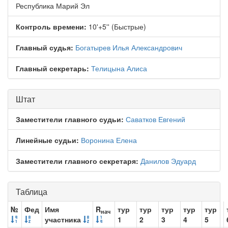
Республика Марий Эл
Контроль времени:
10'+5'' (Быстрые)
Главный судья:
Богатырев Илья Александрович
Главный секретарь:
Телицына Алиса
Штат
Заместители главного судьи:
Саватков Евгений
Линейные судьи:
Воронина Елена
Заместители главного секретаря:
Данилов Эдуард
Таблица
№
Фед
Имя
R
тур
тур
тур
тур
тур
нач
участника
1
2
3
4
5