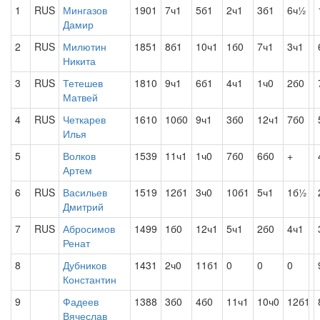
1
RUS
Мингазов
1901
7ч1
5б1
2ч1
3б1
6ч½
Дамир
2
RUS
Милютин
1851
8б1
10ч1
1б0
7ч1
3ч1
Никита
3
RUS
Тетешев
1810
9ч1
6б1
4ч1
1ч0
2б0
Матвей
4
RUS
Четкарев
1610
10б0
9ч1
3б0
12ч1
7б0
Илья
5
Волков
1539
11ч1
1ч0
7б0
6б0
+
Артем
6
RUS
Васильев
1519
12б1
3ч0
10б1
5ч1
1б½
Дмитрий
7
RUS
Абросимов
1499
1б0
12ч1
5ч1
2б0
4ч1
Ренат
8
Дубников
1431
2ч0
11б1
0
0
0
Константин
9
Фадеев
1388
3б0
4б0
11ч1
10ч0
12б1
Вячеслав