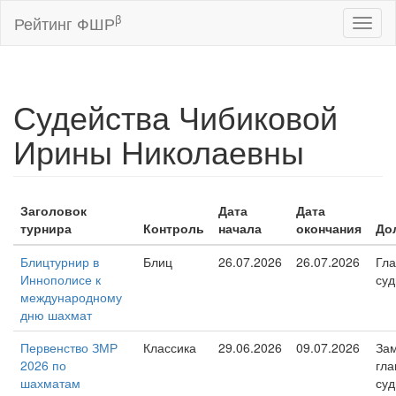
β
Рейтинг ФШР
Toggl
naviga
Судейства Чибиковой
Ирины Николаевны
Заголовок
Дата
Дата
турнира
Контроль
начала
окончания
До
Блицтурнир в
Блиц
26.07.2026
26.07.2026
Гл
Иннополисе к
суд
международному
дню шахмат
Первенство ЗМР
Классика
29.06.2026
09.07.2026
Зам
2026 по
гла
шахматам
суд