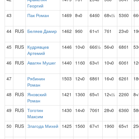
Георгий
43
Пак Роман
1469
8ч0
64б0
68ч½
53б0
66
44
RUS
Беляев Дамир
1462
9б0
61ч1
7б1
23ч0
19
45
RUS
Кудрявцев
1446
10ч0
66б½
56ч0
68б1
53
Артемий
46
RUS
Авагян Мушег
1440
11б0
63ч1
10ч0
60б1
12
47
Рябинин
1503
12ч0
68б1
16ч0
62б1
18
Роман
48
RUS
Яновский
1421
13б0
65ч1
12ч½
22б0
8ч
Роман
49
RUS
Тоготин
1430
14ч0
70б1
28ч0
63б0
58
Максим
50
RUS
Злагода Михей
1425
15б0
67ч1
19б0
65ч1
25