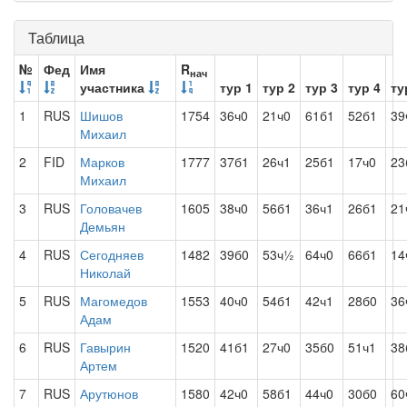
Таблица
№
Фед
Имя
R
нач
участника
тур 1
тур 2
тур 3
тур 4
ту
1
RUS
Шишов
1754
36ч0
21ч0
61б1
52б1
39
Михаил
2
FID
Марков
1777
37б1
26ч1
25б1
17ч0
23
Михаил
3
RUS
Головачев
1605
38ч0
56б1
36ч1
26б1
21
Демьян
4
RUS
Сегодняев
1482
39б0
53ч½
64ч0
66б1
14
Николай
5
RUS
Магомедов
1553
40ч0
54б1
42ч1
28б0
36
Адам
6
RUS
Гавырин
1520
41б1
27ч0
35б0
51ч1
38
Артем
7
RUS
Арутюнов
1580
42ч0
58б1
44ч0
30б0
60