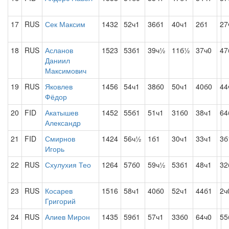
17
RUS
Сек Максим
1432
52ч1
36б1
40ч1
2б1
27
18
RUS
Асланов
1523
53б1
39ч½
11б½
37ч0
47
Даниил
Максимович
19
RUS
Яковлев
1456
54ч1
38б0
50ч1
40б0
44
Фёдор
20
FID
Акатышев
1452
55б1
51ч1
31б0
38ч1
64
Александр
21
FID
Смирнов
1424
56ч½
1б1
30ч1
33ч1
3б
Игорь
22
RUS
Схулухия Тео
1264
57б0
59ч½
53б1
48ч1
32
23
RUS
Косарев
1516
58ч1
40б0
52ч1
44б1
2ч
Григорий
24
RUS
Алиев Мирон
1435
59б1
57ч1
33б0
64ч0
55