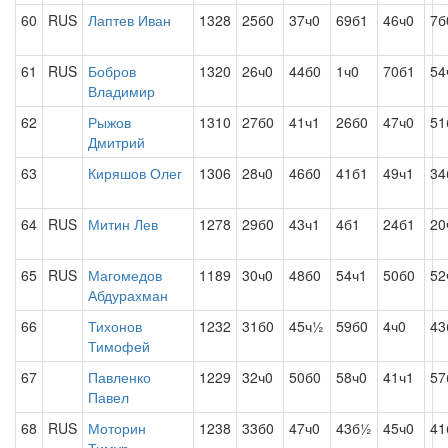
60
RUS
Лаптев Иван
1328
25б0
37ч0
69б1
46ч0
7б
61
RUS
Бобров
1320
26ч0
44б0
1ч0
70б1
54
Владимир
62
Рыжов
1310
27б0
41ч1
26б0
47ч0
51
Дмитрий
63
Киряшов Олег
1306
28ч0
46б0
41б1
49ч1
34
64
RUS
Митин Лев
1278
29б0
43ч1
4б1
24б1
20
65
RUS
Магомедов
1189
30ч0
48б0
54ч1
50б0
52
Абдурахман
66
Тихонов
1232
31б0
45ч½
59б0
4ч0
43
Тимофей
67
Павленко
1229
32ч0
50б0
58ч0
41ч1
57
Павел
68
RUS
Моторин
1238
33б0
47ч0
43б½
45ч0
41