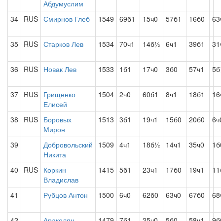
Абдумуслим
34
RUS
Смирнов Глеб
1549
69б1
15ч0
57б1
16б0
63
35
RUS
Старков Лев
1534
70ч1
14б½
6ч1
39б1
31
36
RUS
Новак Лев
1533
1б1
17ч0
3б0
57ч1
5
37
RUS
Грищенко
1504
2ч0
60б1
8ч1
18б1
16
Елисей
38
RUS
Боровых
1513
3б1
19ч1
15б0
20б0
6ч
Мирон
39
Добровольский
1509
4ч1
18б½
14ч1
35ч0
1б
Никита
40
RUS
Коркин
1415
5б1
23ч1
17б0
19ч1
11
Владислав
41
Рубцов Антон
1500
6ч0
62б0
63ч0
67б0
68
42
Аракелян
1479
7б1
25ч0
5б0
58ч1
9б