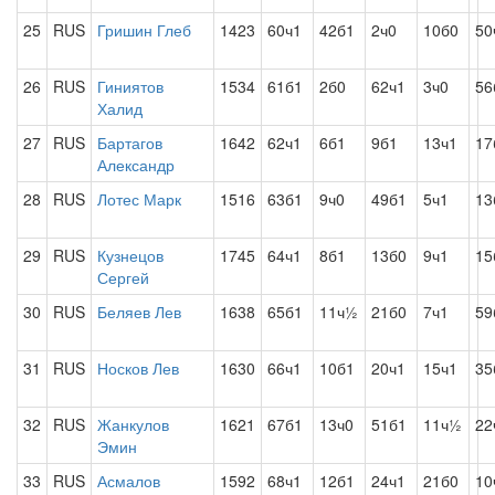
25
RUS
Гришин Глеб
1423
60ч1
42б1
2ч0
10б0
50
26
RUS
Гиниятов
1534
61б1
2б0
62ч1
3ч0
56
Халид
27
RUS
Бартагов
1642
62ч1
6б1
9б1
13ч1
17
Александр
28
RUS
Лотес Марк
1516
63б1
9ч0
49б1
5ч1
13
29
RUS
Кузнецов
1745
64ч1
8б1
13б0
9ч1
15
Сергей
30
RUS
Беляев Лев
1638
65б1
11ч½
21б0
7ч1
59
31
RUS
Носков Лев
1630
66ч1
10б1
20ч1
15ч1
35
32
RUS
Жанкулов
1621
67б1
13ч0
51б1
11ч½
22
Эмин
33
RUS
Асмалов
1592
68ч1
12б1
24ч1
21б0
10