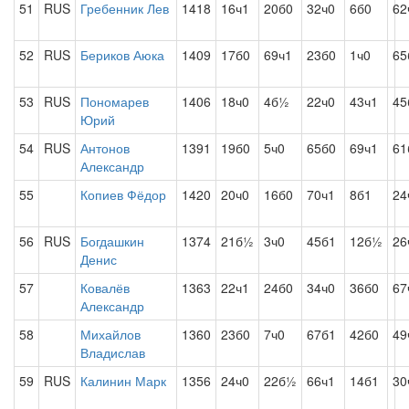
51
RUS
Гребенник Лев
1418
16ч1
20б0
32ч0
6б0
62
52
RUS
Бериков Аюка
1409
17б0
69ч1
23б0
1ч0
65
53
RUS
Пономарев
1406
18ч0
4б½
22ч0
43ч1
45
Юрий
54
RUS
Антонов
1391
19б0
5ч0
65б0
69ч1
61
Александр
55
Копиев Фёдор
1420
20ч0
16б0
70ч1
8б1
24
56
RUS
Богдашкин
1374
21б½
3ч0
45б1
12б½
26
Денис
57
Ковалёв
1363
22ч1
24б0
34ч0
36б0
67
Александр
58
Михайлов
1360
23б0
7ч0
67б1
42б0
49
Владислав
59
RUS
Калинин Марк
1356
24ч0
22б½
66ч1
14б1
30