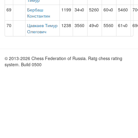
Тимур
69
Бербаш
1199
34ч0
52б0
60ч0
54б0
70
Константин
70
Цавкаев Тимур
1238
35б0
49ч0
55б0
61ч0
69
Олегович
© 2013-2026 Chess Federation of Russia. Ratg chess rating
system. Build 0500