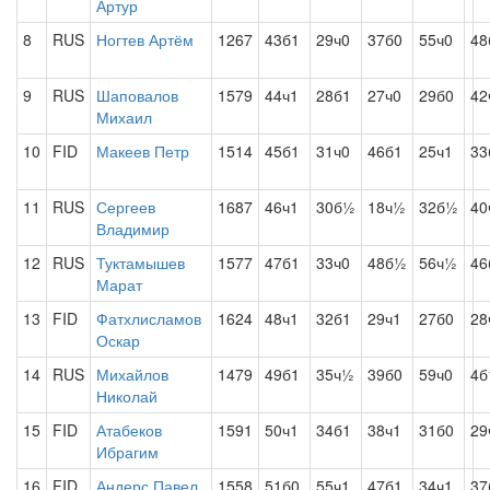
Артур
8
RUS
Ногтев Артём
1267
43б1
29ч0
37б0
55ч0
48
9
RUS
Шаповалов
1579
44ч1
28б1
27ч0
29б0
42
Михаил
10
FID
Макеев Петр
1514
45б1
31ч0
46б1
25ч1
33
11
RUS
Сергеев
1687
46ч1
30б½
18ч½
32б½
40
Владимир
12
RUS
Туктамышев
1577
47б1
33ч0
48б½
56ч½
46
Марат
13
FID
Фатхлисламов
1624
48ч1
32б1
29ч1
27б0
28
Оскар
14
RUS
Михайлов
1479
49б1
35ч½
39б0
59ч0
4б
Николай
15
FID
Атабеков
1591
50ч1
34б1
38ч1
31б0
29
Ибрагим
16
FID
Андерс Павел
1558
51б0
55ч1
47б1
34ч1
37