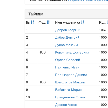
Таблица
№
Фед
Имя участника
R
нач
1
Добров Георгий
1067
2
Дубов Дмитрий
1000
3
Дубов Максим
1000
4
RUS
Ковригина Екатерина
1000
5
Орлов Савелий
1000
6
Панченко Иван
1000
7
Поликарпов Даниил
1000
8
RUS
Щеголятов Максим
1000
9
Бабакова Мария
1000
10
Брущенкова Ольга
1000
11
Дронов Антон
1000