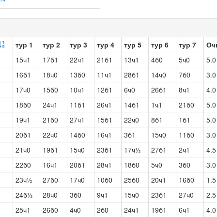
тур 1
тур 2
тур 3
тур 4
тур 5
тур 6
тур 7
Оч
15ч1
17б1
22ч1
21б1
13ч1
4б0
5ч0
5.0
16б1
18ч0
13б0
11ч1
28б1
14ч0
7б0
3.0
17ч0
15б0
10ч1
12б1
6ч0
26б1
8ч1
4.0
18б0
24ч1
11б1
26ч1
14б1
1ч1
21б0
5.0
19ч1
21б0
27ч1
15б1
22ч0
8б1
1б1
5.0
20б1
22ч0
14б0
16ч1
3б1
15ч0
11б0
3.0
21ч0
19б1
15ч0
23б1
17ч½
27б1
2ч1
4.5
22б0
16ч1
20б1
28ч1
18б0
5ч0
3б0
3.0
23ч½
27б0
17ч0
10б0
25б0
20ч1
16б0
1.5
24б½
28ч0
3б0
9ч1
15ч0
23б1
27ч0
2.5
25ч1
26б0
4ч0
2б0
24ч1
19б1
6ч1
4.0