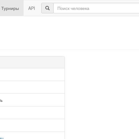
Турниры
API
ть
ич