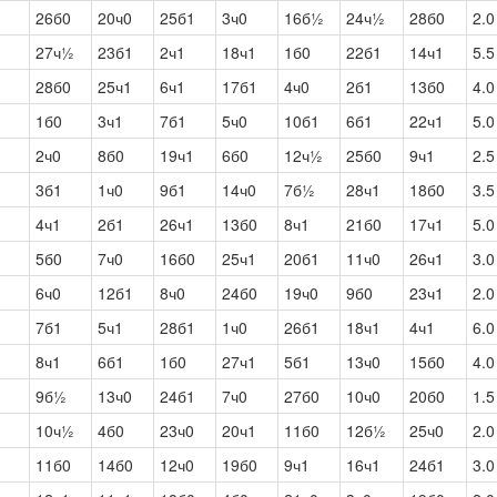
26б0
20ч0
25б1
3ч0
16б½
24ч½
28б0
2.0
27ч½
23б1
2ч1
18ч1
1б0
22б1
14ч1
5.5
28б0
25ч1
6ч1
17б1
4ч0
2б1
13б0
4.0
1б0
3ч1
7б1
5ч0
10б1
6б1
22ч1
5.0
2ч0
8б0
19ч1
6б0
12ч½
25б0
9ч1
2.5
3б1
1ч0
9б1
14ч0
7б½
28ч1
18б0
3.5
4ч1
2б1
26ч1
13б0
8ч1
21б0
17ч1
5.0
5б0
7ч0
16б0
25ч1
20б1
11ч0
26ч1
3.0
6ч0
12б1
8ч0
24б0
19ч0
9б0
23ч1
2.0
7б1
5ч1
28б1
1ч0
26б1
18ч1
4ч1
6.0
8ч1
6б1
1б0
27ч1
5б1
13ч0
15б0
4.0
9б½
13ч0
24б1
7ч0
27б0
10ч0
20б0
1.5
10ч½
4б0
23ч0
20ч1
11б0
12б½
25ч0
2.0
11б0
14б0
12ч0
19б0
9ч1
16ч1
24б1
3.0