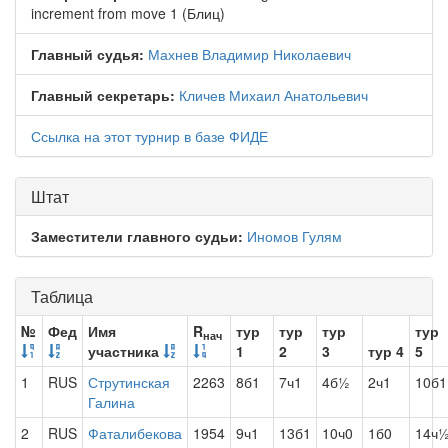
increment from move 1 (Блиц)
Главный судья:
Махнев Владимир Николаевич
Главный секретарь:
Кличев Михаил Анатольевич
Ссылка на этот турнир в базе ФИДЕ
Штат
Заместители главного судьи:
Иномов Гулям
Таблица
№
Фед
Имя
R
тур
тур
тур
тур
нач
участника
1
2
3
тур 4
5
1
RUS
Струтинская
2263
8б1
7ч1
4б½
2ч1
10б1
Галина
2
RUS
Фаталибекова
1954
9ч1
13б1
10ч0
1б0
14ч