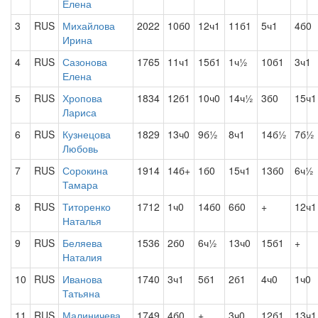
Елена
3
RUS
Михайлова
2022
10б0
12ч1
11б1
5ч1
4б0
Ирина
4
RUS
Сазонова
1765
11ч1
15б1
1ч½
10б1
3ч1
Елена
5
RUS
Хропова
1834
12б1
10ч0
14ч½
3б0
15ч1
Лариса
6
RUS
Кузнецова
1829
13ч0
9б½
8ч1
14б½
7б½
Любовь
7
RUS
Сорокина
1914
14б+
1б0
15ч1
13б0
6ч½
Тамара
8
RUS
Титоренко
1712
1ч0
14б0
6б0
+
12ч1
Наталья
9
RUS
Беляева
1536
2б0
6ч½
13ч0
15б1
+
Наталия
10
RUS
Иванова
1740
3ч1
5б1
2б1
4ч0
1ч0
Татьяна
11
RUS
Малиничева
1749
4б0
+
3ч0
12б1
13ч1