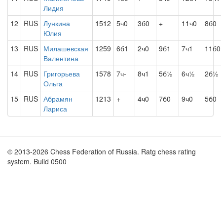
Лидия
12
RUS
Лункина
1512
5ч0
3б0
+
11ч0
8б0
Юлия
13
RUS
Милашевская
1259
6б1
2ч0
9б1
7ч1
11б0
Валентина
14
RUS
Григорьева
1578
7ч-
8ч1
5б½
6ч½
2б½
Ольга
15
RUS
Абрамян
1213
+
4ч0
7б0
9ч0
5б0
Лариса
© 2013-2026 Chess Federation of Russia. Ratg chess rating
system. Build 0500