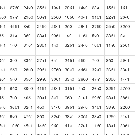
4ч1
27б0
24ч0
35б1
10ч1
29б1
14ч0
23ч1
15б1
1б1
5б0
37ч1
29б0
38ч1
25б0
10б0
40ч1
31б1
22ч1
26ч0
6ч1
45б1
8ч0
24б0
26ч1
2б0
28ч1
27б0
25ч0
32б0
8б1
31ч1
3б0
23ч1
29б1
1ч0
11б1
5ч0
33б1
6ч1
9ч1
1ч0
31б1
28б1
4ч0
32б1
24ч0
10б1
11ч0
25б1
0б1
3ч0
33б1
27ч1
6ч1
24б1
5б0
7ч0
8б0
29ч1
1ч1
2б0
28ч0
39б1
27б0
30ч0
44б1
32ч0
36б1
33ч1
2б1
5ч0
35б1
29ч0
30б1
33ч0
26б0
47ч1
23б0
44ч1
3ч1
6б0
30ч0
41б1
28ч1
31б1
4ч0
26ч0
32б1
27б0
4б1
7ч0
40б1
30ч1
8ч0
6б0
31ч1
29б0
28ч1
38б1
5ч0
36б1
32ч1
4б0
31ч0
39б1
29ч0
34б1
38ч0
22б0
6б1
9ч0
47б1
8б0
32ч0
38ч1
30б1
33ч0
12б0
21ч1
7ч1
10б0
45ч1
14б0
9б0
41ч1
32ч1
11б0
18ч1
30б1