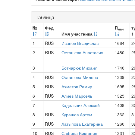
Таблица
№
Фед
R
т
нач
Имя участника
1
1
RUS
Иванов Владислав
1684
2
2
RUS
Осташева Анастасия
1480
2
3
Ботнарюк Михаил
1740
2
4
RUS
Осташева Милена
1339
2
5
RUS
Ахметов Рамир
1695
2
6
RUS
Алиев Марсель
1325
2
7
Кадельник Алексей
1408
3
8
RUS
Курашов Артем
1362
3
9
RUS
Латыпова Екатерина
1260
3
10
RUS
Сафина Виктория
1331
3