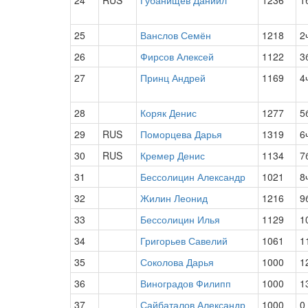
24
RUS
Губанищев Даниил
1236
1
25
Ванслов Семён
1218
2
26
Фирсов Алексей
1122
3
27
Принц Андрей
1169
4
28
Коряк Денис
1277
5
29
RUS
Поморцева Дарья
1319
6
30
RUS
Кремер Денис
1134
7
31
Бессолицин Александр
1021
8
32
Жилин Леонид
1216
9
33
Бессолицин Илья
1129
1
34
Григорьев Савелий
1061
1
35
Соколова Дарья
1000
1
36
Виноградов Филипп
1000
1
37
Сайбаталов Александр
1000
0