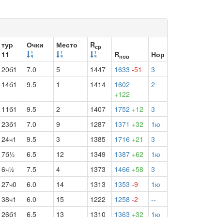
тур
Очки
Место
R
ср
11
R
Нор
нов
20б1
7.0
5
1447
1633
-51
3
14б1
9.5
1
1414
1602
2
+122
11б1
9.5
2
1407
1752
+12
3
23б1
7.0
9
1287
1371
+32
1ю
24ч1
9.5
3
1385
1716
+21
3
7б½
6.5
12
1349
1387
+62
1ю
6ч½
7.5
4
1373
1466
+58
3
27ч0
6.0
14
1313
1353
-9
1ю
38ч1
6.0
15
1222
1258
-2
--
26б1
6.5
13
1310
1363
+32
1ю