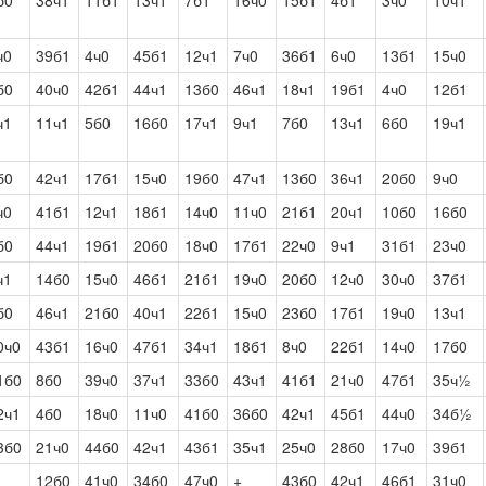
б0
38ч1
11б1
13ч1
7б1
16ч0
15б1
4б1
3ч0
10ч1
ч0
39б1
4ч0
45б1
12ч1
7ч0
36б1
6ч0
13б1
15ч0
б0
40ч0
42б1
44ч1
13б0
46ч1
18ч1
19б1
4ч0
12б1
ч1
11ч1
5б0
16б0
17ч1
9ч1
7б0
13ч1
6б0
19ч1
б0
42ч1
17б1
15ч0
19б0
47ч1
13б0
36ч1
20б0
9ч0
ч0
41б1
12ч1
18б1
14ч0
11ч0
21б1
20ч1
10б0
16б0
б0
44ч1
19б1
20б0
18ч0
17б1
22ч0
9ч1
31б1
23ч0
ч1
14б0
15ч0
46б1
21б1
19ч0
20б0
12ч0
30ч0
37б1
б0
46ч1
21б0
40ч1
22б1
15ч0
23б0
17б1
19ч0
13ч1
0ч0
43б1
16ч0
47б1
34ч1
18б1
8ч0
22б1
14ч0
17б0
1б0
8б0
39ч0
37ч1
33б0
43ч1
41б1
21ч0
47б1
35ч½
2ч1
4б0
18ч0
11ч0
41б0
36б0
42ч1
45б1
44ч0
34б½
3б0
21ч0
44б0
42ч1
43б1
35ч1
25ч0
28б0
17ч0
39б1
12б0
41ч0
34б0
47ч0
+
43б0
42ч1
46б1
31ч0