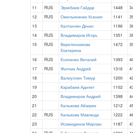
11
RUS
Эркебаев Гайдар
1448
3
12
RUS
Омельяненко Ксения
1141
3
13
Калтахчян Денис
1196
3
14
RUS
Владимиров Игорь
1351
3
15
RUS
Веретенникова
1472
3
Екатерина
16
RUS
Есипенко Виталий
1393
4
17
RUS
Житник Андрей
1316
4
18
Валиуллин Тимур
1200
4
19
Карабаев Адилет
1102
4
20
Владимиров Андрей
1398
4
21
Калыкова Айзирек
1212
4
22
RUS
Калыкова Мавлюда
1222
4
23
Исамидинов Мирлан
1187
4