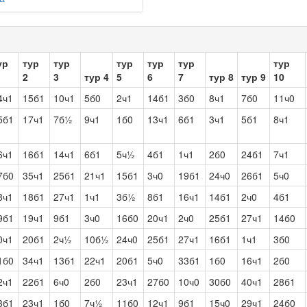
ур
тур
тур
тур
тур
тур
тур
2
3
тур 4
5
6
7
тур 8
тур 9
10
4ч1
15б1
10ч1
5б0
2ч1
14б1
3б0
8ч1
7б0
11ч0
5б1
17ч1
7б½
9ч1
1б0
13ч1
6б1
3ч1
5б1
8ч1
6ч1
16б1
14ч1
6б1
5ч½
4б1
1ч1
2б0
24б1
7ч1
7б0
35ч1
25б1
21ч1
15б1
3ч0
19б1
24ч0
26б1
5ч0
8ч1
18б1
27ч1
1ч1
3б½
8б1
16ч1
14б1
2ч0
4б1
9б1
19ч1
9б1
3ч0
16б0
20ч1
2ч0
25б1
27ч1
14б0
0ч1
20б1
2ч½
10б½
24ч0
25б1
27ч1
16б1
1ч1
3б0
1б0
34ч1
13б1
22ч1
20б1
5ч0
33б1
1б0
16ч1
2б0
2ч1
22б1
6ч0
2б0
23ч1
27б0
10ч0
30б0
40ч1
28б1
3б1
23ч1
1б0
7ч½
11б0
12ч1
9б1
15ч0
29ч1
24б0