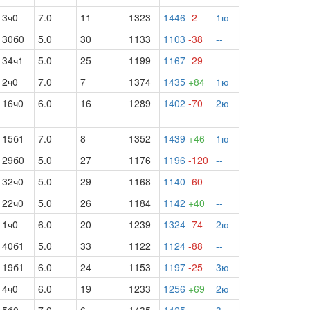
3ч0
7.0
11
1323
1446
-2
1ю
30б0
5.0
30
1133
1103
-38
--
34ч1
5.0
25
1199
1167
-29
--
2ч0
7.0
7
1374
1435
+84
1ю
16ч0
6.0
16
1289
1402
-70
2ю
15б1
7.0
8
1352
1439
+46
1ю
29б0
5.0
27
1176
1196
-120
--
32ч0
5.0
29
1168
1140
-60
--
22ч0
5.0
26
1184
1142
+40
--
1ч0
6.0
20
1239
1324
-74
2ю
40б1
5.0
33
1122
1124
-88
--
19б1
6.0
24
1153
1197
-25
3ю
4ч0
6.0
19
1233
1256
+69
2ю