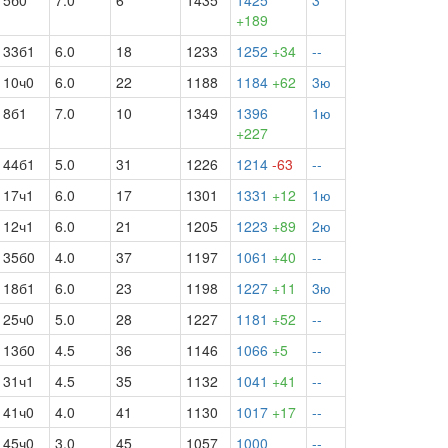
5б0
7.0
6
1435
1425
3
+189
33б1
6.0
18
1233
1252
+34
--
10ч0
6.0
22
1188
1184
+62
3ю
8б1
7.0
10
1349
1396
1ю
+227
44б1
5.0
31
1226
1214
-63
--
17ч1
6.0
17
1301
1331
+12
1ю
12ч1
6.0
21
1205
1223
+89
2ю
35б0
4.0
37
1197
1061
+40
--
18б1
6.0
23
1198
1227
+11
3ю
25ч0
5.0
28
1227
1181
+52
--
13б0
4.5
36
1146
1066
+5
--
31ч1
4.5
35
1132
1041
+41
--
41ч0
4.0
41
1130
1017
+17
--
45ч0
3.0
45
1057
1000
--