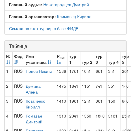
Главный судья:
Нижегородцев Дмитрий
Главный организатор:
Климовец Кирилл
Ссылка на этот турнир в базе ФИДЕ
Таблица
№
Фед
Имя
R
тур
тур
тур
нач
участника
1
тур 2
3
тур 4
5
1
RUS
Попов Никита
1586
17б1
10ч1
6б1
3ч1
2б1
2
RUS
Демина
1475
18ч1
11б1
7ч1
5б1
1ч0
Алена
3
RUS
Козаченко
1410
19б1
12ч1
8б1
1б0
6ч0
Кирилл
4
RUS
Ромазан
1310
20ч1
13б0
18ч0
31б1
25ч1
Дмитрий
5
RUS
Пастухов
1320
21б1
15ч1
13б1
2ч0
12б