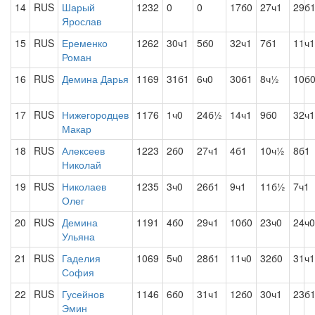
14
RUS
Шарый
1232
0
0
17б0
27ч1
29б
Ярослав
15
RUS
Еременко
1262
30ч1
5б0
32ч1
7б1
11ч1
Роман
16
RUS
Демина Дарья
1169
31б1
6ч0
30б1
8ч½
10б
17
RUS
Нижегородцев
1176
1ч0
24б½
14ч1
9б0
32ч1
Макар
18
RUS
Алексеев
1223
2б0
27ч1
4б1
10ч½
8б1
Николай
19
RUS
Николаев
1235
3ч0
26б1
9ч1
11б½
7ч1
Олег
20
RUS
Демина
1191
4б0
29ч1
10б0
23ч0
24ч0
Ульяна
21
RUS
Гаделия
1069
5ч0
28б1
11ч0
32б0
31ч1
София
22
RUS
Гусейнов
1146
6б0
31ч1
12б0
30ч1
23б
Эмин