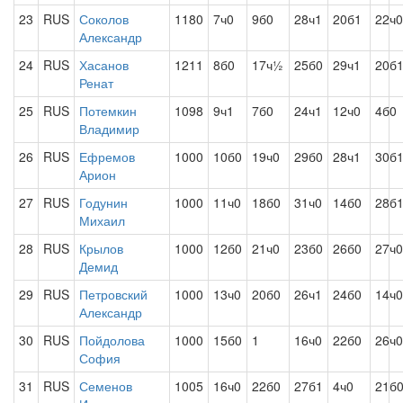
23
RUS
Соколов
1180
7ч0
9б0
28ч1
20б1
22ч0
Александр
24
RUS
Хасанов
1211
8б0
17ч½
25б0
29ч1
20б
Ренат
25
RUS
Потемкин
1098
9ч1
7б0
24ч1
12ч0
4б0
Владимир
26
RUS
Ефремов
1000
10б0
19ч0
29б0
28ч1
30б
Арион
27
RUS
Годунин
1000
11ч0
18б0
31ч0
14б0
28б
Михаил
28
RUS
Крылов
1000
12б0
21ч0
23б0
26б0
27ч0
Демид
29
RUS
Петровский
1000
13ч0
20б0
26ч1
24б0
14ч0
Александр
30
RUS
Пойдолова
1000
15б0
1
16ч0
22б0
26ч0
София
31
RUS
Семенов
1005
16ч0
22б0
27б1
4ч0
21б