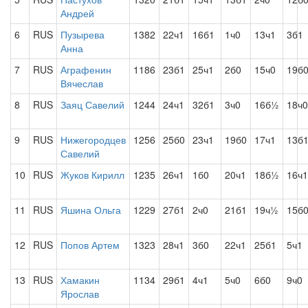
Андрей
6
RUS
Пузырева
1382
22ч1
16б1
1ч0
13ч1
3б1
Анна
7
RUS
Аграфенин
1186
23б1
25ч1
2б0
15ч0
19б
Вячеслав
8
RUS
Заяц Савелий
1244
24ч1
32б1
3ч0
16б½
18ч0
9
RUS
Нижегородцев
1256
25б0
23ч1
19б0
17ч1
13б
Савелий
10
RUS
Жуков Кирилл
1235
26ч1
1б0
20ч1
18б½
16ч1
11
RUS
Яшина Ольга
1229
27б1
2ч0
21б1
19ч½
15б
12
RUS
Попов Артем
1323
28ч1
3б0
22ч1
25б1
5ч1
13
RUS
Хамакин
1134
29б1
4ч1
5ч0
6б0
9ч0
Ярослав