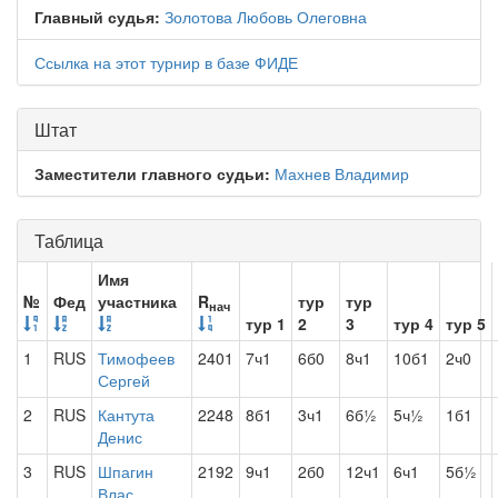
Главный судья:
Золотова Любовь Олеговна
Ссылка на этот турнир в базе ФИДЕ
Штат
Заместители главного судьи:
Махнев Владимир
Таблица
Имя
№
Фед
участника
R
тур
тур
нач
тур 1
2
3
тур 4
тур 5
1
RUS
Тимофеев
2401
7ч1
6б0
8ч1
10б1
2ч0
Сергей
2
RUS
Кантута
2248
8б1
3ч1
6б½
5ч½
1б1
Денис
3
RUS
Шпагин
2192
9ч1
2б0
12ч1
6ч1
5б½
Влас