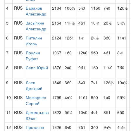
4
RUS
Баранов
2184
10б½
5ч0
11б0
7ч0
12б½
Александр
5
RUS
Засыпкин
2154
11ч½
4б1
10ч1
2б½
3ч½
Александр
6
RUS
Пителин
2124
12б1
1ч1
2ч½
3б0
11ч1
Игорь
7
RUS
Ярулин
1967
1б0
12ч0
9б0
4б1
8ч1
Руфат
8
RUS
Сепп Юрий
1876
2ч0
9б1
1б0
11ч0
7б0
9
RUS
Лоев
1849
3б0
8ч0
7ч1
12б½
10ч½
Дмитрий
10
RUS
Мисюряев
1799
4ч½
11б1
5б0
1ч0
9б½
Сергей
11
RUS
Дементьева
1823
5б½
10ч0
4ч1
8б1
6б0
Юлия
12
RUS
Протасов
1826
6ч0
7б1
3б0
9ч½
4ч½