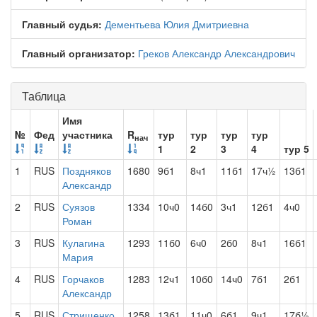
Главный судья:
Дементьева Юлия Дмитриевна
Главный организатор:
Греков Александр Александрович
Таблица
Имя
№
Фед
участника
R
тур
тур
тур
тур
нач
1
2
3
4
тур 5
1
RUS
Поздняков
1680
9б1
8ч1
11б1
17ч½
13б1
Александр
2
RUS
Суязов
1334
10ч0
14б0
3ч1
12б1
4ч0
Роман
3
RUS
Кулагина
1293
11б0
6ч0
2б0
8ч1
16б1
Мария
4
RUS
Горчаков
1283
12ч1
10б0
14ч0
7б1
2б1
Александр
5
RUS
Стрищенко
1258
13б1
11ч0
6б1
9ч1
17б½