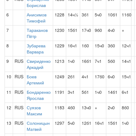
Борислав
6
Анисимов
1228
14ч½
3б1
5ч0
10б1
11б0
Тимофей
7
Тараканов
1230
15б1
17ч0
9б0
4ч0
+
Пётр
8
Зубарева
1229
16ч1
1б0
15ч0
3б0
12ч1
Варвара
9
RUS
Свириденко
1213
1ч0
16б1
7ч1
5б0
14ч1
Аркадий
10
RUS
Боев
1249
2б1
4ч1
17б0
6ч0
15ч1
Артемий
11
RUS
Бондаренко
1191
3ч1
5б1
1ч0
14б1
6ч1
Ярослав
12
RUS
Суязов
1183
4б0
13ч0
+
2ч0
8б0
Максим
13
RUS
Солоницын
1297
5ч0
12б1
16ч1
15б1
1ч0
Матвей