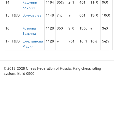
14
Кашунин
1164
6б½
2ч1
4б1
11ч0
9б0
Кирилл
15
RUS
Волков Лев
1148
7ч0
+
8б1
13ч0
10б0
16
Козлова
1128
8б0
9ч0
13б0
+
3ч0
Татьяна
17
RUS
Емельянова
1126
+
7б1
10ч1
1б½
5ч½
Мария
© 2013-2026 Chess Federation of Russia. Ratg chess rating
system. Build 0500