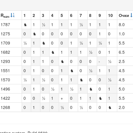
R
1
2
3
4
5
6
7
8
9
10
Очки
нач
1787
♞
1
½
1
1
1
½
1
1
1
8.0
1275
0
♞
0
0
0
0
0
0
1
0
1.0
1709
½
1
♞
0
0
1
½
1
½
1
5.5
1682
0
1
1
♞
1
1
1
½
0
1
6.5
1293
0
1
1
0
♞
0
0
0
-
½
2.5
1551
0
1
0
0
1
♞
0
½
1
1
4.5
1570
½
1
½
0
1
1
♞
0
0
½
4.5
1496
0
1
0
½
1
½
1
♞
0
1
5.0
1422
0
0
½
1
+
0
1
1
♞
1
5.5
1268
0
1
0
0
½
0
½
0
0
♞
2.0