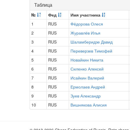
Таблица
№
Фед
Имя участника
1
RUS
Фёдорова Олеся
2
RUS
Журавлёв Илья
3
RUS
Шаламберидзе Давид
4
RUS
Переверзев Тимофей
5
RUS
Новайкин Никита
6
RUS
Силенко Алексей
7
RUS
Исайкин Валерий
8
RUS
Ермолаев Андрей
9
RUS
Зуев Александр
10
RUS
Вишнякова Алисия