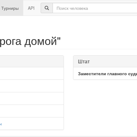
Турниры
API
рога домой"
Штат
Заместители главного суд
ч