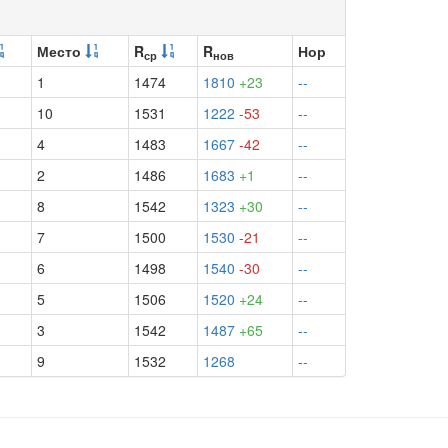
Место
R
R
Нор
ср
нов
1
1474
1810
+23
--
10
1531
1222
-53
--
4
1483
1667
-42
--
2
1486
1683
+1
--
8
1542
1323
+30
--
7
1500
1530
-21
--
6
1498
1540
-30
--
5
1506
1520
+24
--
3
1542
1487
+65
--
9
1532
1268
--