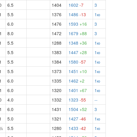
0
6.5
1404
1602
-7
3
1
5.5
1376
1486
-13
1ю
½
6.0
1476
1593
+16
3
1
8.0
1472
1679
+88
3
1
5.5
1288
1348
+36
1ю
5.5
1383
1447
+28
1ю
1
5.5
1384
1580
-57
1ю
1
5.5
1373
1451
+10
1ю
1
6.0
1335
1462
+2
1ю
1
6.0
1320
1401
+67
1ю
0
4.0
1332
1323
-55
--
1
6.0
1431
1504
+52
3
1
5.0
1321
1427
-46
1ю
б½
5.5
1280
1433
-42
1ю