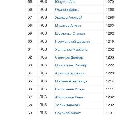
55
RUS
Юнусов Аяз
1270
56
RUS
Осипов Данис
1268
57
RUS
Ушаков Алексей
1298
58
RUS
Мухитов Алмаз
1263
59
RUS
Шевченко Степан
1262
60
RUS
Норманский Демьян
1216
61
RUS
Ханнанов Марсель
1202
62
RUS
Саляхов Данияр
1236
63
RUS
Мингалиев Ратмир
1222
64
RUS
Архипов Арсений
1228
65
RUS
Макеев Александр
1214
66
RUS
Евстигнеев Игорь
1111
67
RUS
Абросимов Ренат
1202
68
RUS
Золин Алексей
1202
69
RUS
Сахбиев Айрат
1191