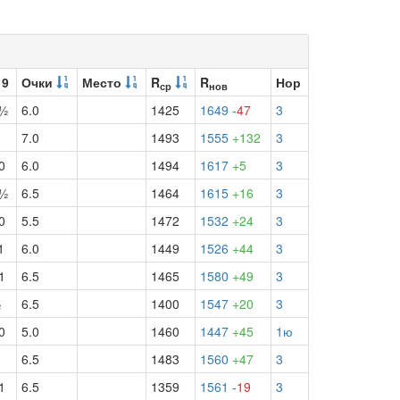
 9
Очки
Место
R
R
Нор
ср
нов
б½
6.0
1425
1649
-47
3
½
7.0
1493
1555
+132
3
0
6.0
1494
1617
+5
3
б½
6.5
1464
1615
+16
3
0
5.5
1472
1532
+24
3
1
6.0
1449
1526
+44
3
1
6.5
1465
1580
+49
3
½
6.5
1400
1547
+20
3
0
5.0
1460
1447
+45
1ю
½
6.5
1483
1560
+47
3
1
6.5
1359
1561
-19
3