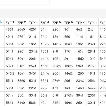
тур 1
тур 2
тур 3
тур 4
тур 5
тур 6
тур 7
тур 8
тур
48б1
26ч0
42б1
34ч1
22б1
9б1
4ч½
2ч0
14
49ч1
27б1
21ч1
9б½
15ч1
5б0
11ч1
1б1
8ч
50б1
28ч1
18б1
10ч½
14б½
15ч0
19б1
26ч1
27б
51ч1
29б1
23ч½
13б1
9ч0
17б1
1б½
28ч1
10
52б1
30ч1
20б1
14ч½
10б1
2ч1
15б0
12ч0
54б
53ч1
31б1
25ч1
15б0
23ч½
13б½
29ч1
27б0
39ч
54б½
16ч1
34б1
24ч½
26б1
14ч½
12б0
18ч1
17б
55ч1
33б0
53ч1
35б1
27ч½
29б1
23ч½
25б1
2б
56б1
32ч1
22б1
2ч½
4б1
1ч0
14б0
54ч½
26б
57ч+
35б1
33ч1
3б½
5ч0
27б½
39ч1
23б1
4ч
58б1
34ч0
56б1
40ч1
54б1
19ч½
2б0
30ч1
42б