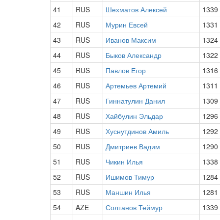
41
RUS
Шехматов Алексей
1339
42
RUS
Мурин Евсей
1331
43
RUS
Иванов Максим
1324
44
RUS
Быков Александр
1322
45
RUS
Павлов Егор
1316
46
RUS
Артемьев Артемий
1311
47
RUS
Гиннатулин Данил
1309
48
RUS
Хайбулин Эльдар
1296
49
RUS
Хуснутдинов Амиль
1292
50
RUS
Дмитриев Вадим
1290
51
RUS
Чикин Илья
1338
52
RUS
Ишимов Тимур
1284
53
RUS
Маншин Илья
1281
54
AZE
Солтанов Теймур
1339