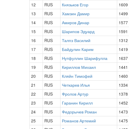
12
RUS
Князьков Егор
1609
13
RUS
Хамзин Дамир
1499
14
RUS
Амиров Динар
1577
15
RUS
Шарипов Эдуард
1591
16
RUS
Талпэ Василий
1312
17
RUS
Байдулин Карим
1419
18
RUS
Нутфуллин Шарифулла
1637
19
RUS
Кириллов Михаил
1441
20
RUS
Кляйн Тимофей
1460
21
RUS
Четкарев Илья
1334
22
RUS
Фролов Артур
1378
23
RUS
Гаранин Кирилл
1452
24
RUS
Федорычев Роман
1473
25
RUS
Романов Артемий
1475