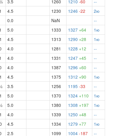
б½
3.5
1260
1210
-60
--
1
4.5
1230
1246
-22
2ю
0.0
NaN
--
1
5.0
1333
1327
+64
1ю
1
4.5
1313
1290
+28
1ю
0
4.0
1281
1228
+12
--
1
4.0
1331
1247
+45
--
0
4.0
1387
1296
+60
--
1
4.5
1375
1312
+90
1ю
ч½
3.5
1256
1195
-33
--
1
5.0
1370
1324
+110
1ю
ч½
5.0
1380
1308
+197
1ю
1
4.0
1339
1250
+48
--
0
4.5
1334
1279
+77
1ю
0
2.5
1099
1004
-187
--