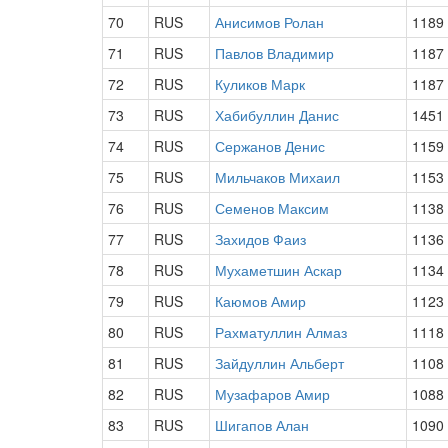
70
RUS
Анисимов Ролан
1189
71
RUS
Павлов Владимир
1187
72
RUS
Куликов Марк
1187
73
RUS
Хабибуллин Данис
1451
74
RUS
Сержанов Денис
1159
75
RUS
Мильчаков Михаил
1153
76
RUS
Семенов Максим
1138
77
RUS
Захидов Фаиз
1136
78
RUS
Мухаметшин Аскар
1134
79
RUS
Каюмов Амир
1123
80
RUS
Рахматуллин Алмаз
1118
81
RUS
Зайдуллин Альберт
1108
82
RUS
Музафаров Амир
1088
83
RUS
Шигапов Алан
1090