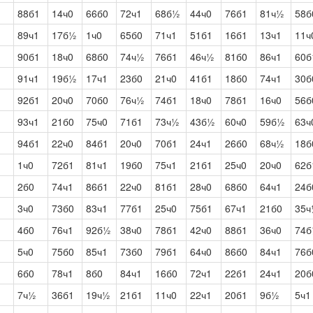
88б1
14ч0
66б0
72ч1
68б½
44ч0
76б1
81ч½
58б
89ч1
17б½
1ч0
65б0
71ч1
51б1
16б1
13ч1
11ч
90б1
18ч0
68б0
74ч½
76б1
46ч½
81б0
86ч1
60б
91ч1
19б½
17ч1
23б0
21ч0
41б1
18б0
74ч1
30б
92б1
20ч0
70б0
76ч½
74б1
18ч0
78б1
16ч0
56б
93ч1
21б0
75ч0
71б1
73ч½
43б½
60ч0
59б½
63ч
94б1
22ч0
84б1
20ч0
70б1
24ч1
26б0
68ч½
18б
1ч0
72б1
81ч1
19б0
75ч1
21б1
25ч0
20ч0
62б
2б0
74ч1
86б1
22ч0
81б1
28ч0
68б0
64ч1
24б
3ч0
73б0
83ч1
77б1
25ч0
75б1
67ч1
21б0
35
4б0
76ч1
92б½
38ч0
78б1
42ч0
88б1
36ч0
74
5ч0
75б0
85ч1
73б0
79б1
64ч0
86б0
84ч1
76б
6б0
78ч1
8б0
84ч1
16б0
72ч1
22б1
24ч1
20б
7ч½
36б1
19ч½
21б1
11ч0
22ч1
20б1
9б½
5ч1