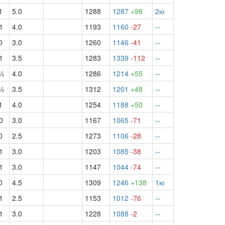
1
5.0
1288
1287
+98
2ю
1
4.0
1193
1160
-27
--
0
3.0
1260
1146
-41
--
1
3.5
1283
1339
-112
--
ч½
4.0
1286
1214
+55
--
ч½
3.5
1312
1201
+48
--
1
4.0
1254
1188
+50
--
0
3.0
1167
1065
-71
--
0
2.5
1273
1106
-28
--
1
3.0
1203
1085
-38
--
1
3.0
1147
1044
-74
--
0
4.5
1309
1246
+138
1ю
1
2.5
1153
1012
-76
--
1
3.0
1228
1088
-2
--