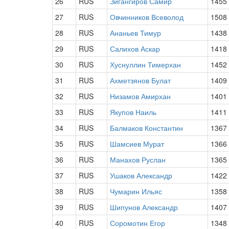
26
RUS
Зигангиров Самир
1455
27
RUS
Овчинников Всеволод
1508
28
RUS
Ананьев Тимур
1438
29
RUS
Салихов Аскар
1418
30
RUS
Хуснуллин Тимерхан
1452
31
RUS
Ахметзянов Булат
1409
32
RUS
Низамов Амирхан
1401
33
RUS
Якупов Наиль
1411
34
RUS
Балмаков Константин
1367
35
RUS
Шамсиев Мурат
1366
36
RUS
Манахов Руслан
1365
37
RUS
Ушаков Александр
1422
38
RUS
Чумарин Ильяс
1358
39
RUS
Шипунов Александр
1407
40
RUS
Соромотин Егор
1348