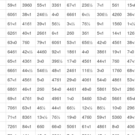
59ч1
39б0
55ч1
33б1
67ч1
23б½
7ч1
5б1
15ч
60б1
38ч1
24б½
4ч0
66б1
6ч½
30б½
42б0
36ч
61ч1
41б1
39ч1
5б½
3ч½
7б½
9ч1
15б0
1ч
62б1
40ч1
26б1
6ч1
2б0
3б1
5ч1
14ч1
12б
63ч0
7б0
79ч1
60б1
53ч1
65б½
42ч0
45б1
38ч
64б1
42ч½
44б0
92ч1
18б1
4ч0
38б1
19ч1
7ч0
65ч1
43б1
3ч0
39б½
17ч0
45б1
44ч1
7б0
47ч
66б1
44ч½
54б½
48ч1
24б1
11б½
3ч0
17б0
68ч
67ч1
45б1
5ч0
47б1
29ч0
40б1
54ч0
48б1
53ч
68б1
46ч1
2б0
54ч0
44б1
48ч0
58б1
50ч1
28б
69ч1
47б1
9ч0
49б1
1ч0
54б0
53ч0
56б1
65ч
70б1
63ч1
4б½
44ч1
6б½
12ч½
8б½
10ч0
29б
71ч1
83б1
13ч½
7б½
19ч0
47б0
59ч1
53б0
49ч
72б1
84ч1
6б0
66ч0
50б1
61ч1
48б1
8ч0
40