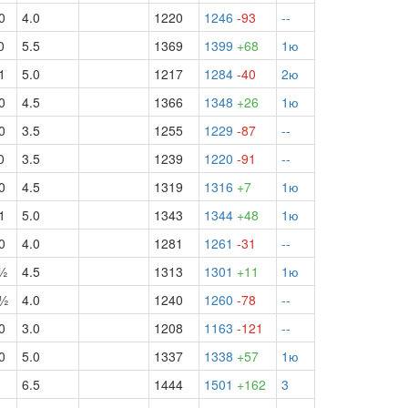
0
4.0
1220
1246
-93
--
0
5.5
1369
1399
+68
1ю
1
5.0
1217
1284
-40
2ю
0
4.5
1366
1348
+26
1ю
0
3.5
1255
1229
-87
--
0
3.5
1239
1220
-91
--
0
4.5
1319
1316
+7
1ю
1
5.0
1343
1344
+48
1ю
0
4.0
1281
1261
-31
--
ч½
4.5
1313
1301
+11
1ю
б½
4.0
1240
1260
-78
--
0
3.0
1208
1163
-121
--
0
5.0
1337
1338
+57
1ю
6.5
1444
1501
+162
3