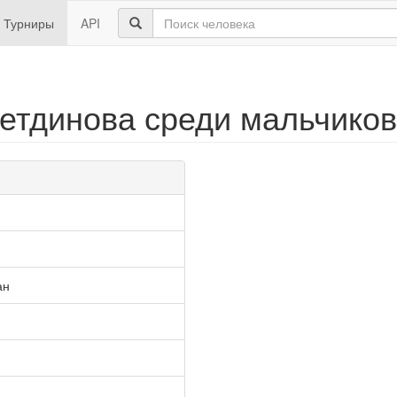
Турниры
API
тдинова среди мальчиков 
ан