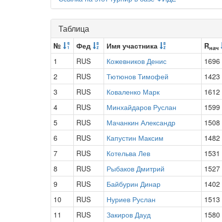
Таблица
№
Фед
Имя участника
R
нач
1
RUS
Кожевников Денис
1696
2
RUS
Тютюнов Тимофей
1423
3
RUS
Коваленко Марк
1612
4
RUS
Минхайдаров Руслан
1599
5
RUS
Мачанкин Александр
1508
6
RUS
Капустин Максим
1482
7
RUS
Котельва Лев
1531
8
RUS
Рыбаков Дмитрий
1527
9
RUS
Байбурин Динар
1402
10
RUS
Нуриев Руслан
1513
11
RUS
Закиров Дауд
1580