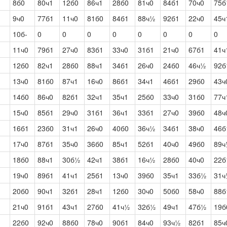
8б0
80ч1
12б0
86ч1
28б0
81ч0
84б1
70ч0
75
9ч0
77б1
11ч0
81б0
84б1
88ч½
92б1
22ч0
45ч
10б-
0
0
0
0
0
0
0
0
11ч0
79б1
27ч0
83б1
33ч0
31б1
21ч0
67б1
41ч
12б0
82ч1
28б0
88ч1
34б1
26ч0
24б0
46ч½
92б
13ч0
81б0
87ч1
16ч0
86б1
34ч1
46б1
29б0
43ч
14б0
86ч0
82б1
32ч1
35ч1
25б0
33ч0
31б0
77ч
15ч0
85б1
29ч0
31б1
36ч1
33б1
27ч0
39б0
48ч
16б1
23б0
31ч1
26ч0
40б0
36ч½
34б1
38ч0
46б
17ч0
87б1
35ч0
36б0
85ч1
52б1
40ч0
49б0
89
18б0
88ч1
30б½
42ч1
38б1
16ч½
28б0
40ч0
22б
19ч0
89б1
41ч1
25б1
13ч0
39б0
35ч1
33б½
31
20б0
90ч1
32б1
28ч1
12б0
30ч0
50б0
58ч0
88б
21ч0
91б1
43ч1
27б0
41ч½
32б½
49ч1
47б½
19б
22б0
92ч0
88б0
78ч0
90б1
84ч0
93ч½
82б1
85ч