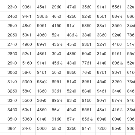
23ч0
93б1
45ч1
29б0
47ч0
35б0
91ч1
55б1
32ч
24б0
94ч1
38б½
46ч0
42б0
92ч0
85б1
88ч½
86б
25ч0
48ч0
90б1
41б0
91ч1
53б0
83ч1
35б0
34ч
26б0
50ч1
40б0
52ч1
46б½
38ч0
36б0
92ч0
78б
27ч0
49б0
89ч1
43б½
45ч0
93б1
32ч1
44б0
51
28б0
52ч1
46б1
30ч0
48б0
50ч0
31ч0
91б1
55
29ч0
51б0
91ч1
45б½
43ч0
77б1
41ч0
89б½
52ч
30б0
56ч0
94б1
50ч0
88б0
76ч0
87б1
93ч1
61б
31ч0
53б0
93ч½
69б1
51ч0
89б1
45ч0
32б0
73ч
32б0
58ч0
16б0
93б1
52ч0
86ч0
94б1
34ч0
84б
33ч0
55б0
36ч0
89б½
93ч0
91б0
90ч1
87ч½
94б
34б0
60ч1
48б0
56ч1
49ч0
55б1
43ч1
41б½
33ч
35ч0
59б0
61ч0
91б0
87ч1
85б½
89ч0
69ч0
90б
36б1
24ч0
50б0
58ч0
32б0
94ч1
72б0
85ч0
93б