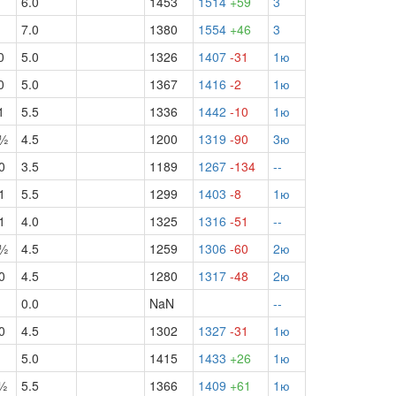
6.0
1453
1514
+59
3
7.0
1380
1554
+46
3
0
5.0
1326
1407
-31
1ю
0
5.0
1367
1416
-2
1ю
1
5.5
1336
1442
-10
1ю
б½
4.5
1200
1319
-90
3ю
0
3.5
1189
1267
-134
--
1
5.5
1299
1403
-8
1ю
1
4.0
1325
1316
-51
--
б½
4.5
1259
1306
-60
2ю
0
4.5
1280
1317
-48
2ю
0.0
NaN
--
0
4.5
1302
1327
-31
1ю
5.0
1415
1433
+26
1ю
ч½
5.5
1366
1409
+61
1ю