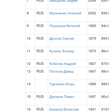
7
RUS
Иващенко Вадим
2006
82ч1
8
RUS
Мальченко Алексей
2002
83б1
9
RUS
Патрушев Виталий
1893
84ч1
10
RUS
Дронов Сергей
1879
85б1
11
RUS
Кулиев Эльмар
1870
86ч1
12
RUS
Кобелев Андрей
1807
87б1
13
RUS
Погосов Давид
1667
88ч1
14
Турченко Игорь
1686
89б1
15
RUS
Думаков Павел
1697
90ч1
16
RUS
Бакуров Вячеслав
1641
91б1