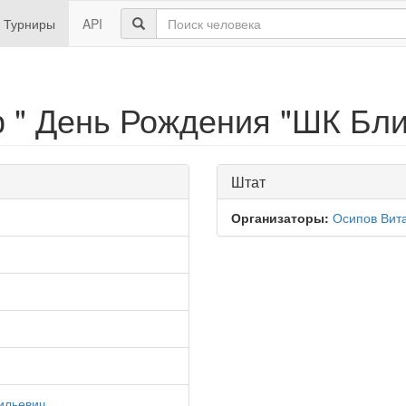
Турниры
API
 " День Рождения "ШК Бли
Штат
Организаторы:
Осипов Вит
ильевич