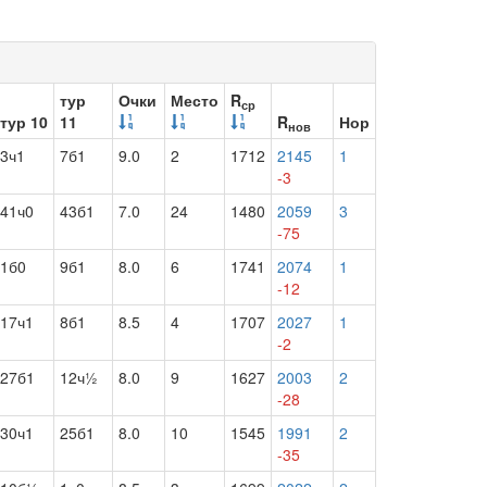
тур
Очки
Место
R
ср
тур 10
11
R
Нор
нов
3ч1
7б1
9.0
2
1712
2145
1
-3
41ч0
43б1
7.0
24
1480
2059
3
-75
1б0
9б1
8.0
6
1741
2074
1
-12
17ч1
8б1
8.5
4
1707
2027
1
-2
27б1
12ч½
8.0
9
1627
2003
2
-28
30ч1
25б1
8.0
10
1545
1991
2
-35