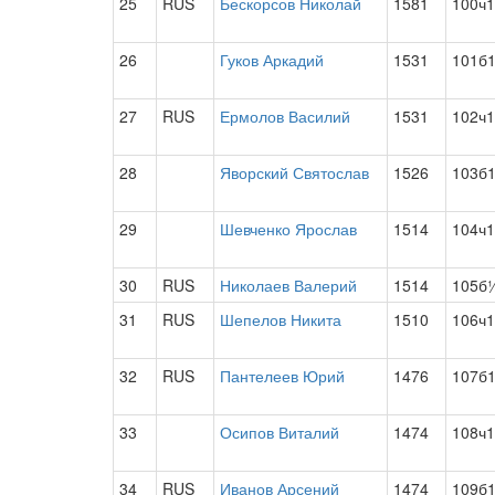
25
RUS
Бескорсов Николай
1581
100ч1
26
Гуков Аркадий
1531
101б
27
RUS
Ермолов Василий
1531
102ч1
28
Яворский Святослав
1526
103б
29
Шевченко Ярослав
1514
104ч1
30
RUS
Николаев Валерий
1514
105б
31
RUS
Шепелов Никита
1510
106ч1
32
RUS
Пантелеев Юрий
1476
107б
33
Осипов Виталий
1474
108ч1
34
RUS
Иванов Арсений
1474
109б