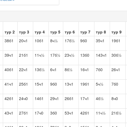
тур 2
тур 3
тур 4
тур 5
тур 6
тур 7
тур 8
тур 9
38б1
20ч1
10б1
8ч½
17б½
9б0
35ч1
19б1
39ч1
21б1
11ч½
17б½
23ч½
13б0
143ч1
30б½
40б1
22ч1
13б½
6ч1
8б½
16ч1
7б0
26ч1
41ч1
25б1
15ч1
9б0
13ч1
19б1
5ч½
7б0
42б1
24ч0
14б1
29ч1
26б1
17ч1
4б½
8ч0
43ч1
27б1
17ч0
3б0
53ч1
42б1
11ч½
21б½