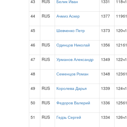
43
RUS
Белик Иван
1331
118ч1
44
RUS
Ачмиз Аскер
1377
119б
45
Шевченко Петр
1373
120ч1
46
RUS
Одинцов Николай
1356
121б
47
RUS
Урманов Александр
1349
122ч1
48
Семенцов Роман
1348
123б
49
RUS
Королева Дарья
1339
124ч1
50
RUS
Федоров Валерий
1336
125б
51
RUS
Гедзь Сергей
1334
126ч1