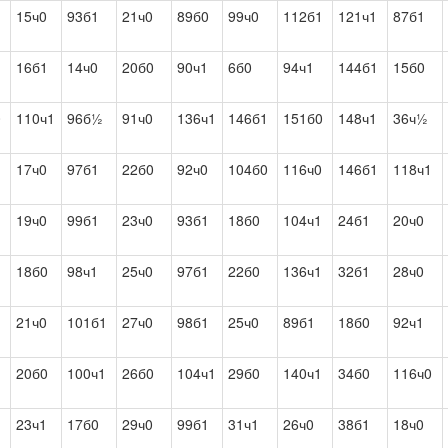
1
15ч0
93б1
21ч0
89б0
99ч0
112б1
121ч1
87б1
16б1
14ч0
20б0
90ч1
6б0
94ч1
144б1
15б0
0
110ч1
96б½
91ч0
136ч1
146б1
151б0
148ч1
36ч½
17ч0
97б1
22б0
92ч0
104б0
116ч0
146б1
118ч1
1
19ч0
99б1
23ч0
93б1
18б0
104ч1
24б1
20ч0
18б0
98ч1
25ч0
97б1
22б0
136ч1
32б1
28ч0
1
21ч0
101б1
27ч0
98б1
25ч0
89б1
18б0
92ч1
20б0
100ч1
26б0
104ч1
29б0
140ч1
34б0
116ч0
1
23ч1
17б0
29ч0
99б1
31ч1
26ч0
38б1
18ч0