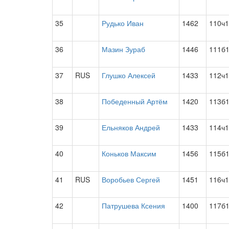
35
Рудько Иван
1462
110ч1
36
Мазин Зураб
1446
111б
37
RUS
Глушко Алексей
1433
112ч1
38
Победенный Артём
1420
113б
39
Ельняков Андрей
1433
114ч1
40
Коньков Максим
1456
115б
41
RUS
Воробьев Сергей
1451
116ч1
42
Патрушева Ксения
1400
117б