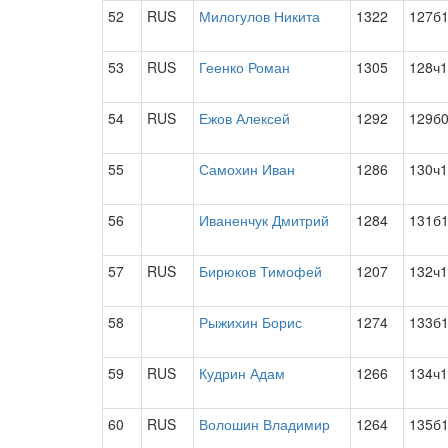
52
RUS
Милогулов Никита
1322
127б
53
RUS
Геенко Роман
1305
128ч1
54
RUS
Ежов Алексей
1292
129б
55
Самохин Иван
1286
130ч1
56
Иваненчук Дмитрий
1284
131б
57
RUS
Бирюков Тимофей
1207
132ч1
58
Рыжихин Борис
1274
133б
59
RUS
Кудрин Адам
1266
134ч1
60
RUS
Волошин Владимир
1264
135б