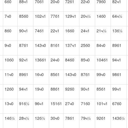
6б0
88ч1
70б1
20ч0
72б1
22ч0
79б0
82ч1
1
7ч0
85б0
102ч1
77б1
129ч1
20ч½
14б0
64ч½
8б0
90ч1
74б1
22ч1
16б0
24ч1
21ч½
13б½
1
9ч0
87б1
143ч0
81б1
137ч1
25б0
84ч0
89б1
10б0
92ч1
136б1
24ч0
84б0
85ч0
104б1
94ч1
1
11ч0
89б1
16ч0
85б1
143ч0
87б1
99ч0
98б1
12б0
94ч1
19ч0
88б1
92б0
90ч1
85б1
99ч1
1
13ч0
91б½
96ч1
151б1
27ч0
71б0
101ч1
67б0
14б½
28ч½
12б½
30ч0
78б1
79ч½
92б1
143б½