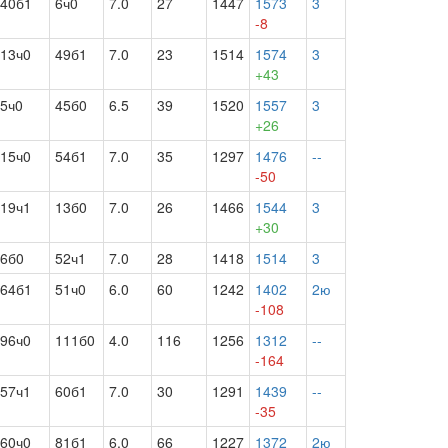
40б1
6ч0
7.0
27
1447
1573
3
-8
13ч0
49б1
7.0
23
1514
1574
3
+43
5ч0
45б0
6.5
39
1520
1557
3
+26
15ч0
54б1
7.0
35
1297
1476
--
-50
19ч1
13б0
7.0
26
1466
1544
3
+30
6б0
52ч1
7.0
28
1418
1514
3
64б1
51ч0
6.0
60
1242
1402
2ю
-108
96ч0
111б0
4.0
116
1256
1312
--
-164
57ч1
60б1
7.0
30
1291
1439
--
-35
60ч0
81б1
6.0
66
1227
1372
2ю