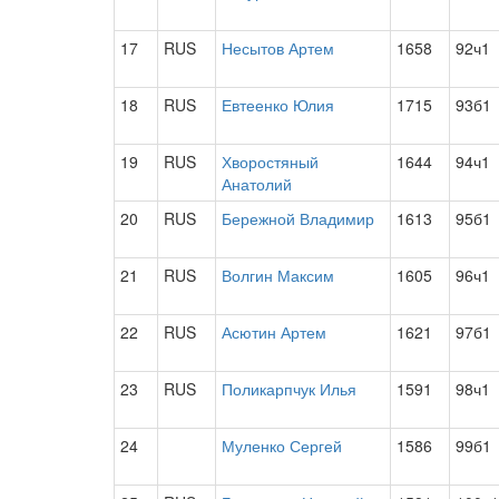
17
RUS
Несытов Артем
1658
92ч1
18
RUS
Евтеенко Юлия
1715
93б1
19
RUS
Хворостяный
1644
94ч1
Анатолий
20
RUS
Бережной Владимир
1613
95б1
21
RUS
Волгин Максим
1605
96ч1
22
RUS
Асютин Артем
1621
97б1
23
RUS
Поликарпчук Илья
1591
98ч1
24
Муленко Сергей
1586
99б1