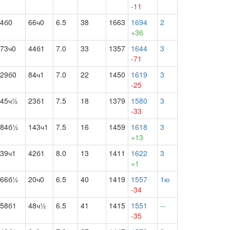
-11
4б0
66ч0
6.5
38
1663
1694
2
+36
73ч0
44б1
7.0
33
1357
1644
3
-71
29б0
84ч1
7.0
22
1450
1619
3
-25
45ч½
23б1
7.5
18
1379
1580
3
-33
84б½
143ч1
7.5
16
1459
1618
3
+13
39ч1
42б1
8.0
13
1411
1622
3
+1
66б½
20ч0
6.5
40
1419
1557
1ю
-34
58б1
48ч½
6.5
41
1415
1551
--
-35