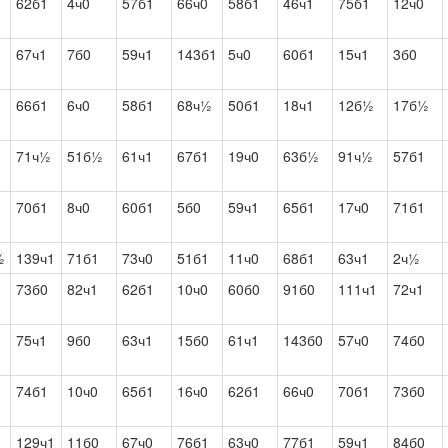
62б1
4ч0
57б1
66ч0
58б1
46ч1
75б1
12ч0
1
67ч1
7б0
59ч1
143б1
5ч0
60б1
15ч1
3б0
66б1
6ч0
58б1
68ч½
50б1
18ч1
12б½
17б½
1
71ч½
51б½
61ч1
67б1
19ч0
63б½
91ч½
57б1
70б1
8ч0
60б1
5б0
59ч1
65б1
17ч0
71б1
½
139ч1
71б1
73ч0
51б1
11ч0
68б1
63ч1
2ч½
73б0
82ч1
62б1
10ч0
60б0
91б0
111ч1
72ч1
1
75ч1
9б0
63ч1
15б0
61ч1
143б0
57ч0
74б0
74б1
10ч0
65б1
16ч0
62б1
66ч0
70б1
73б0
1
129ч1
11б0
67ч0
76б1
63ч0
77б1
59ч1
84б0