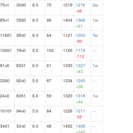
75ч1
30б0
6.0
70
1219
1276
2ю
-46
85ч1
35б0
6.0
46
1404
1366
1ю
+61
116б1
28ч0
6.0
64
1121
1203
3ю
-89
100б1
79ч0
5.0
102
1165
1174
--
-112
91ч0
82б1
6.0
61
1330
1327
1ю
+43
33б0
92ч0
5.0
87
1334
1245
--
+38
24ч0
83б1
6.0
59
1320
1318
1ю
+44
101б1
94ч0
5.0
84
1226
1211
--
-55
34б1
33ч0
6.0
48
1452
1406
--
+142