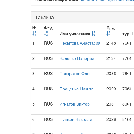
Таблица
№
Фед
R
нач
Имя участника
тур 1
1
RUS
Несытова Анастасия
2148
76ч1
2
RUS
Чаленко Валерий
2134
77б1
3
RUS
Панкратов Олег
2086
78ч1
4
RUS
Проценко Никита
2029
79б1
5
RUS
Игнатов Виктор
2031
80ч1
6
RUS
Пушков Николай
2026
81б1