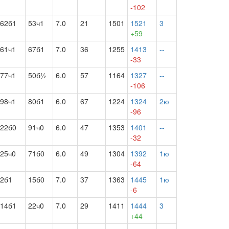
-102
62б1
53ч1
7.0
21
1501
1521
3
+59
61ч1
67б1
7.0
36
1255
1413
--
-33
77ч1
50б½
6.0
57
1164
1327
--
-106
98ч1
80б1
6.0
67
1224
1324
2ю
-96
22б0
91ч0
6.0
47
1353
1401
--
-32
25ч0
71б0
6.0
49
1304
1392
1ю
-64
2б1
15б0
7.0
37
1363
1445
1ю
-6
14б1
22ч0
7.0
29
1411
1444
3
+44