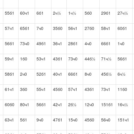
55б1
60ч1
6б1
2ч½
1ч½
5б0
29б1
27ч½
57ч1
65б1
7ч0
35б0
56ч1
27б0
58ч1
60б1
56б1
73ч0
49б1
36ч1
28б1
4ч0
66б1
1ч0
59ч1
1б0
53ч1
43б1
73ч0
44б½
71ч½
56б1
58б1
2ч0
52б1
40ч1
66б1
8ч0
45б½
6ч½
61ч1
3б0
55ч1
45б0
57ч1
43б1
73ч1
11б0
60б0
80ч1
56б1
42ч1
2б½
12ч0
151б1
16ч½
63ч1
5б1
9ч0
47б1
15ч0
45б0
56ч0
151ч1