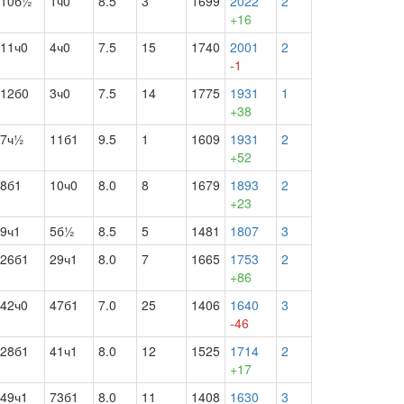
10б½
1ч0
8.5
3
1699
2022
2
+16
11ч0
4ч0
7.5
15
1740
2001
2
-1
12б0
3ч0
7.5
14
1775
1931
1
+38
7ч½
11б1
9.5
1
1609
1931
2
+52
8б1
10ч0
8.0
8
1679
1893
2
+23
9ч1
5б½
8.5
5
1481
1807
3
26б1
29ч1
8.0
7
1665
1753
2
+86
42ч0
47б1
7.0
25
1406
1640
3
-46
28б1
41ч1
8.0
12
1525
1714
2
+17
49ч1
73б1
8.0
11
1408
1630
3