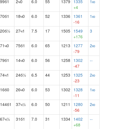
99б1
2ч0
6.0
55
1379
1335
1ю
+4
70б1
18ч0
6.0
52
1336
1361
1ю
-16
20б½
27ч1
7.5
17
1505
1549
3
+176
71ч0
75б1
6.0
65
1213
1277
2ю
-79
79б1
14ч0
6.0
56
1258
1302
--
-47
74ч1
24б½
6.5
44
1253
1325
2ю
-23
16б0
26ч0
6.0
53
1302
1328
1ю
-11
144б1
37ч½
6.0
50
1211
1280
2ю
-56
67ч½
31б1
7.0
31
1334
1402
--
+68