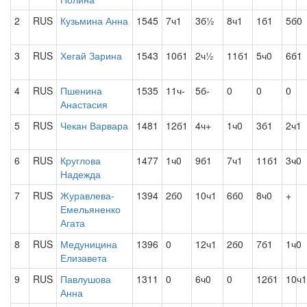
2
RUS
Кузьмина Анна
1545
7ч1
3б½
8ч1
1б1
5б0
3
RUS
Хегай Зарина
1543
10б1
2ч½
11б1
5ч0
6б1
4
RUS
Пшенина
1535
11ч-
5б-
0
0
0
Анастасия
5
RUS
Чекан Варвара
1481
12б1
4ч+
1ч0
3б1
2ч1
6
RUS
Круглова
1477
1ч0
9б1
7ч1
11б1
3ч0
Надежда
7
RUS
Журавлева-
1394
2б0
10ч1
6б0
8ч0
+
Емельяненко
Агата
8
RUS
Медуницина
1396
0
12ч1
2б0
7б1
1ч0
Елизавета
9
RUS
Павлушова
1311
0
6ч0
0
12б1
10ч1
Анна