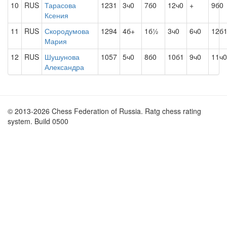
10
RUS
Тарасова
1231
3ч0
7б0
12ч0
+
9б0
Ксения
11
RUS
Скородумова
1294
4б+
1б½
3ч0
6ч0
12б
Мария
12
RUS
Шушунова
1057
5ч0
8б0
10б1
9ч0
11ч0
Александра
© 2013-2026 Chess Federation of Russia. Ratg chess rating
system. Build 0500