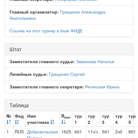
Главный организатор:
Грищенко Александра
Анатольевна
Ссылка на этот турнир в базе ФИДЕ
Штат
Заместители главного судьи:
Заманова Наталья
Линейные судьи:
Грищенко Сергей
Заместители главного секретаря:
Регинская Ирина
Таблица
№
Фед
Имя
R
тур
тур
тур
тур
тур
нач
участника
1
2
3
4
5
1
RUS
Добровольская
1625
6б1
11ч½
5б1
2ч0
8б1
Полина