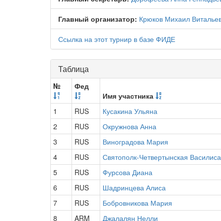
Главный организатор:
Крюков Михаил Виталье
Ссылка на этот турнир в базе ФИДЕ
Таблица
№
Фед
Имя участника
1
RUS
Кусакина Ульяна
2
RUS
Окружнова Анна
3
RUS
Виноградова Мария
4
RUS
Святополк-Четвертынская Василиса
5
RUS
Фурсова Диана
6
RUS
Шадринцева Алиса
7
RUS
Бобровникова Мария
8
ARM
Джалалян Нелли