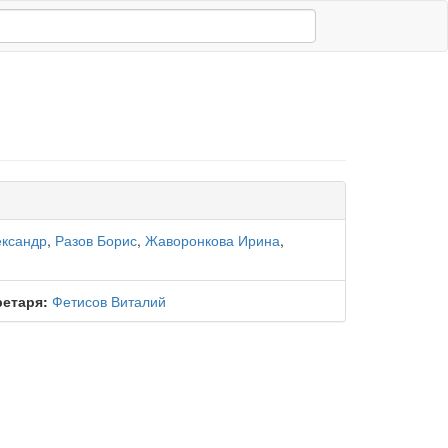
ександр
,
Разов Борис
,
Жаворонкова Ирина
,
ретаря:
Фетисов Виталий