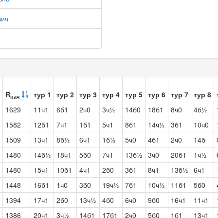
вич
R
тур 1
тур 2
тур 3
тур 4
тур 5
тур 6
тур 7
тур 8
нач
1629
11ч1
6б1
2ч0
3ч½
14б0
18б1
8ч0
4б½
1582
12б1
7ч1
1б1
5ч1
8б1
14ч½
3б1
10ч0
1509
13ч1
8б½
6ч1
1б½
5ч0
4б1
2ч0
14б-
1480
14б½
18ч1
5б0
7ч1
13б½
3ч0
20б1
1ч½
1480
15ч1
10б1
4ч1
2б0
3б1
8ч1
13б½
6ч1
1448
16б1
1ч0
3б0
19ч½
7б1
10ч½
11б1
5б0
1394
17ч1
2б0
13ч½
4б0
6ч0
9б0
16ч1
11ч1
1386
20ч1
3ч½
14б1
17б1
2ч0
5б0
1б1
13ч1