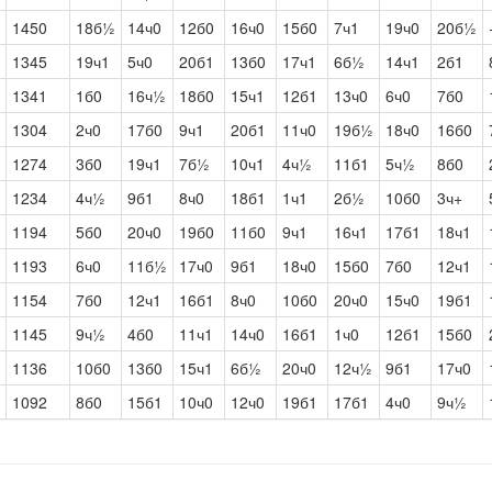
1450
18б½
14ч0
12б0
16ч0
15б0
7ч1
19ч0
20б½
1345
19ч1
5ч0
20б1
13б0
17ч1
6б½
14ч1
2б1
1341
1б0
16ч½
18б0
15ч1
12б1
13ч0
6ч0
7б0
1304
2ч0
17б0
9ч1
20б1
11ч0
19б½
18ч0
16б0
1274
3б0
19ч1
7б½
10ч1
4ч½
11б1
5ч½
8б0
1234
4ч½
9б1
8ч0
18б1
1ч1
2б½
10б0
3ч+
1194
5б0
20ч0
19б0
11б0
9ч1
16ч1
17б1
18ч1
1193
6ч0
11б½
17ч0
9б1
18ч0
15б0
7б0
12ч1
1154
7б0
12ч1
16б1
8ч0
10б0
20ч0
15ч0
19б1
1145
9ч½
4б0
11ч1
14ч0
16б1
1ч0
12б1
15б0
1136
10б0
13б0
15ч1
6б½
20ч0
12ч½
9б1
17ч0
1092
8б0
15б1
10ч0
12ч0
19б1
17б1
4ч0
9ч½