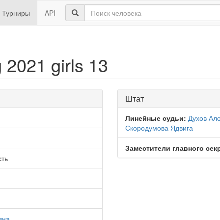
Турниры
API
 2021 girls 13
Штат
Линейные судьи:
Духов Ал
Скородумова Ядвига
Заместители главного сек
сть
вна