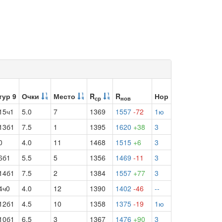
тур 9
Очки
Место
R
R
Нор
ср
нов
15ч1
5.0
7
1369
1557
-72
1ю
13б1
7.5
1
1395
1620
+38
3
0
4.0
11
1468
1515
+6
3
6б1
5.5
5
1356
1469
-11
3
14б1
7.5
2
1384
1557
+77
3
4ч0
4.0
12
1390
1402
-46
--
12б1
4.5
10
1358
1375
-19
1ю
10б1
6.5
3
1367
1476
+90
3