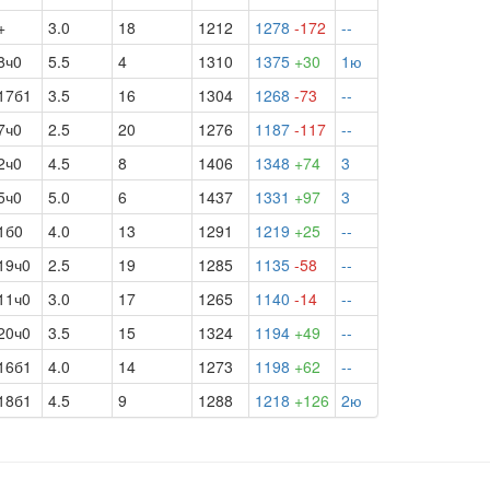
+
3.0
18
1212
1278
-172
--
8ч0
5.5
4
1310
1375
+30
1ю
17б1
3.5
16
1304
1268
-73
--
7ч0
2.5
20
1276
1187
-117
--
2ч0
4.5
8
1406
1348
+74
3
5ч0
5.0
6
1437
1331
+97
3
1б0
4.0
13
1291
1219
+25
--
19ч0
2.5
19
1285
1135
-58
--
11ч0
3.0
17
1265
1140
-14
--
20ч0
3.5
15
1324
1194
+49
--
16б1
4.0
14
1273
1198
+62
--
18б1
4.5
9
1288
1218
+126
2ю