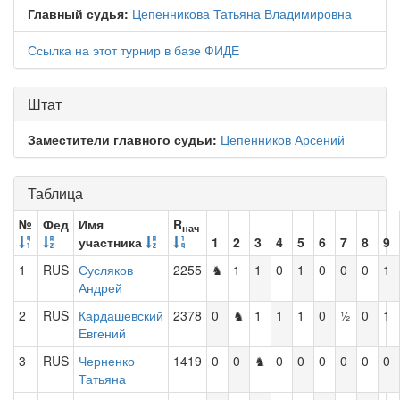
Главный судья:
Цепенникова Татьяна Владимировна
Ссылка на этот турнир в базе ФИДЕ
Штат
Заместители главного судьи:
Цепенников Арсений
Таблица
№
Фед
Имя
R
нач
участника
1
2
3
4
5
6
7
8
9
1
RUS
Сусляков
2255
♞
1
1
0
1
0
0
0
1
Андрей
2
RUS
Кардашевский
2378
0
♞
1
1
1
0
½
0
1
Евгений
3
RUS
Черненко
1419
0
0
♞
0
0
0
0
0
0
Татьяна