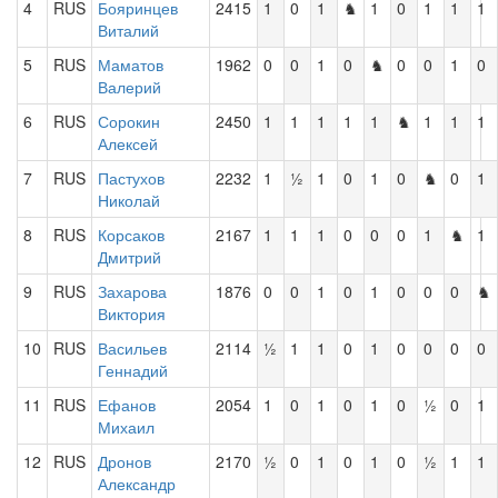
4
RUS
Бояринцев
2415
1
0
1
♞
1
0
1
1
1
Виталий
5
RUS
Маматов
1962
0
0
1
0
♞
0
0
1
0
Валерий
6
RUS
Сорокин
2450
1
1
1
1
1
♞
1
1
1
Алексей
7
RUS
Пастухов
2232
1
½
1
0
1
0
♞
0
1
Николай
8
RUS
Корсаков
2167
1
1
1
0
0
0
1
♞
1
Дмитрий
9
RUS
Захарова
1876
0
0
1
0
1
0
0
0
♞
Виктория
10
RUS
Васильев
2114
½
1
1
0
1
0
0
0
0
Геннадий
11
RUS
Ефанов
2054
1
0
1
0
1
0
½
0
1
Михаил
12
RUS
Дронов
2170
½
0
1
0
1
0
½
1
1
Александр