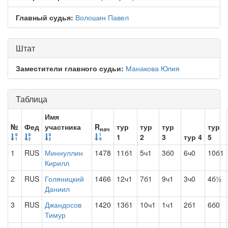
Главный судья:
Волошин Павел
Штат
Заместители главного судьи:
Манакова Юлия
Таблица
Имя
№
Фед
участника
R
тур
тур
тур
тур
нач
1
2
3
тур 4
5
1
RUS
Миннуллин
1478
11б1
5ч1
3б0
6ч0
10б1
Кирилл
2
RUS
Голяницкий
1466
12ч1
7б1
9ч1
3ч0
4б½
Даниил
3
RUS
Джандосов
1420
13б1
10ч1
1ч1
2б1
6б0
Тимур