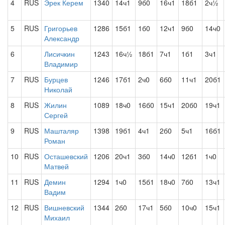
4
RUS
Эрек Керем
1340
14ч1
9б0
16ч1
18б1
2ч½
5
RUS
Григорьев
1286
15б1
1б0
12ч1
9б0
14ч0
Александр
6
Лисичкин
1243
16ч½
18б1
7ч1
1б1
3ч1
Владимир
7
RUS
Бурцев
1246
17б1
2ч0
6б0
11ч1
20б1
Николай
8
RUS
Жилин
1089
18ч0
16б0
15ч1
20б0
19ч1
Сергей
9
RUS
Машталяр
1398
19б1
4ч1
2б0
5ч1
16б1
Роман
10
RUS
Осташевский
1206
20ч1
3б0
14ч0
12б1
1ч0
Матвей
11
RUS
Демин
1294
1ч0
15б1
18ч0
7б0
13ч1
Вадим
12
RUS
Вишневский
1344
2б0
17ч1
5б0
10ч0
15ч1
Михаил