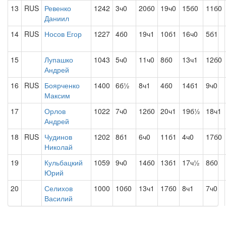
13
RUS
Ревенко
1242
3ч0
20б0
19ч0
15б0
11б0
Даниил
14
RUS
Носов Егор
1227
4б0
19ч1
10б1
16ч0
5б1
15
Лупашко
1043
5ч0
11ч0
8б0
13ч1
12б0
Андрей
16
RUS
Боярченко
1400
6б½
8ч1
4б0
14б1
9ч0
Максим
17
Орлов
1022
7ч0
12б0
20ч1
19б½
18ч1
Андрей
18
RUS
Чудинов
1202
8б1
6ч0
11б1
4ч0
17б0
Николай
19
Кульбацкий
1059
9ч0
14б0
13б1
17ч½
8б0
Юрий
20
Селихов
1000
10б0
13ч1
17б0
8ч1
7ч0
Василий