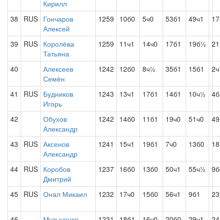
Кирилл
38
RUS
Гончаров
1259
10б0
5ч0
53б1
49ч1
17
Алексей
39
RUS
Королёва
1259
11ч1
14ч0
17б1
19б½
21
Татьяна
40
Алексеев
1242
12б0
8ч½
35б1
15б1
2
Семён
41
RUS
Будников
1243
13ч1
17б1
14б1
10ч½
4б
Игорь
42
Обухов
1242
14б0
11б1
19ч0
51ч0
49
Александр
43
RUS
Аксенов
1241
15ч1
19б1
7ч0
13б0
18
Александр
44
RUS
Коробов
1237
16б0
13б0
50ч1
55ч½
9б
Дмитрий
45
RUS
Онал Микаил
1232
17ч0
15б0
56ч1
9б1
23
46
Музыченко
1231
18б1
16ч0
20б0
29ч1
24