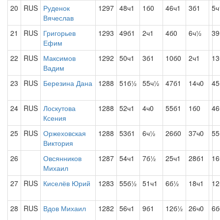
20
RUS
Руденок
1297
48ч1
1б0
46ч1
3б1
5ч
Вячеслав
21
RUS
Григорьев
1293
49б1
2ч1
4б0
6ч½
39
Ефим
22
RUS
Максимов
1292
50ч1
3б1
10б0
2ч1
13
Вадим
23
RUS
Березина Дана
1288
51б½
55ч½
47б1
14ч0
45
24
RUS
Лоскутова
1288
52ч1
4ч0
55б1
1б0
46
Ксения
25
RUS
Оржеховская
1288
53б1
6ч½
26б0
37ч0
5
Виктория
26
Овсянников
1287
54ч1
7б½
25ч1
28б1
16
Михаил
27
RUS
Киселёв Юрий
1283
55б½
51ч1
6б½
18ч1
12
28
RUS
Вдов Михаил
1282
56ч1
9б1
12б½
26ч0
6б