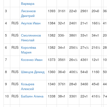
Варвара
3
Лисенков
1393
31б1
22ч0
29б1
20ч0
36
Дмитрий
4
RUS
Акулов Иван
1384
32ч1
24б1
21ч1
16б½
41
5
RUS
Смолянинов
1382
33б-
38б1
33ч1
34ч1
20
Николай
6
RUS
Королёва
1382
34ч1
25б½
27ч½
21б½
28
Мария
7
Косенко Иван
1373
35б1
26ч½
43б1
12ч1
10
8
RUS
Швецов Демид
1360
36ч0
40б½
54ч0
11б0
50
9
RUS
Козырев
1340
37б1
28ч0
34б0
45ч0
44
Алексей
10
RUS
Бабаян Алина
1338
38ч1
33б1
22ч1
41б½
7ч