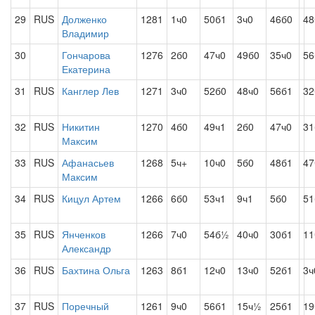
29
RUS
Долженко
1281
1ч0
50б1
3ч0
46б0
48
Владимир
30
Гончарова
1276
2б0
47ч0
49б0
35ч0
56
Екатерина
31
RUS
Канглер Лев
1271
3ч0
52б0
48ч0
56б1
32
32
RUS
Никитин
1270
4б0
49ч1
2б0
47ч0
31
Максим
33
RUS
Афанасьев
1268
5ч+
10ч0
5б0
48б1
47
Максим
34
RUS
Кицул Артем
1266
6б0
53ч1
9ч1
5б0
51
35
RUS
Янченков
1266
7ч0
54б½
40ч0
30б1
1
Александр
36
RUS
Бахтина Ольга
1263
8б1
12ч0
13ч0
52б1
3ч
37
RUS
Поречный
1261
9ч0
56б1
15ч½
25б1
19