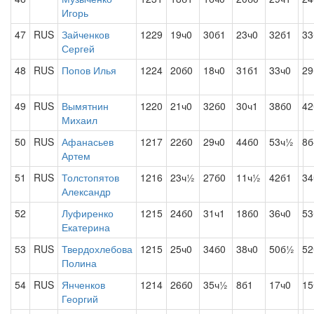
Игорь
47
RUS
Зайченков
1229
19ч0
30б1
23ч0
32б1
33
Сергей
48
RUS
Попов Илья
1224
20б0
18ч0
31б1
33ч0
29
49
RUS
Вымятнин
1220
21ч0
32б0
30ч1
38б0
42
Михаил
50
RUS
Афанасьев
1217
22б0
29ч0
44б0
53ч½
8б
Артем
51
RUS
Толстопятов
1216
23ч½
27б0
11ч½
42б1
34
Александр
52
Луфиренко
1215
24б0
31ч1
18б0
36ч0
53
Екатерина
53
RUS
Твердохлебова
1215
25ч0
34б0
38ч0
50б½
52
Полина
54
RUS
Янченков
1214
26б0
35ч½
8б1
17ч0
15
Георгий