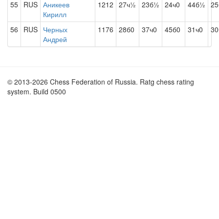
55
RUS
Аникеев
1212
27ч½
23б½
24ч0
44б½
2
Кирилл
56
RUS
Черных
1176
28б0
37ч0
45б0
31ч0
30
Андрей
© 2013-2026 Chess Federation of Russia. Ratg chess rating
system. Build 0500