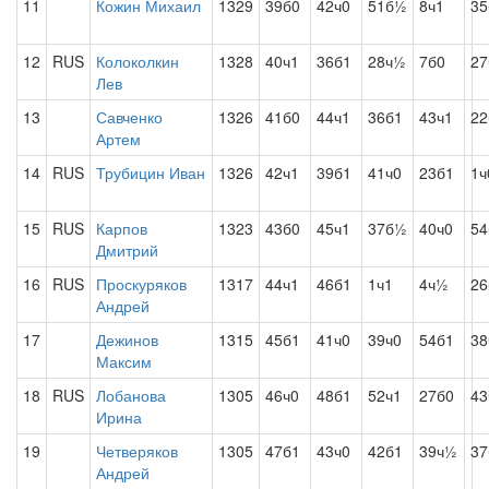
11
Кожин Михаил
1329
39б0
42ч0
51б½
8ч1
3
12
RUS
Колоколкин
1328
40ч1
36б1
28ч½
7б0
27
Лев
13
Савченко
1326
41б0
44ч1
36б1
43ч1
22
Артем
14
RUS
Трубицин Иван
1326
42ч1
39б1
41ч0
23б1
1ч
15
RUS
Карпов
1323
43б0
45ч1
37б½
40ч0
54
Дмитрий
16
RUS
Проскуряков
1317
44ч1
46б1
1ч1
4ч½
26
Андрей
17
Дежинов
1315
45б1
41ч0
39ч0
54б1
38
Максим
18
RUS
Лобанова
1305
46ч0
48б1
52ч1
27б0
43
Ирина
19
Четверяков
1305
47б1
43ч0
42б1
39ч½
37
Андрей