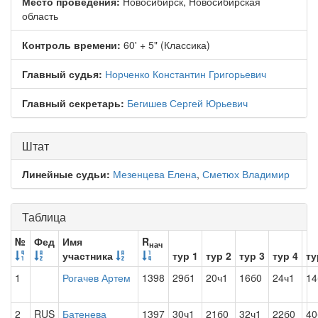
Место проведения:
Новосибирск, Новосибирская
область
Контроль времени:
60' + 5" (Классика)
Главный судья:
Норченко Константин Григорьевич
Главный секретарь:
Бегишев Сергей Юрьевич
Штат
Линейные судьи:
Мезенцева Елена
,
Сметюх Владимир
Таблица
№
Фед
Имя
R
нач
участника
тур 1
тур 2
тур 3
тур 4
ту
1
Рогачев Артем
1398
29б1
20ч1
16б0
24ч1
14
2
RUS
Батенева
1397
30ч1
21б0
32ч1
22б0
4