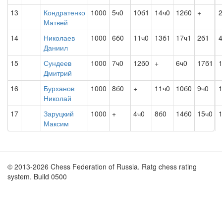
13
Кондратенко
1000
5ч0
10б1
14ч0
12б0
+
Матвей
14
Николаев
1000
6б0
11ч0
13б1
17ч1
2б1
Даниил
15
Сундеев
1000
7ч0
12б0
+
6ч0
17б1
Дмитрий
16
Бурханов
1000
8б0
+
11ч0
10б0
9ч0
Николай
17
Заруцкий
1000
+
4ч0
8б0
14б0
15ч0
Максим
© 2013-2026 Chess Federation of Russia. Ratg chess rating
system. Build 0500