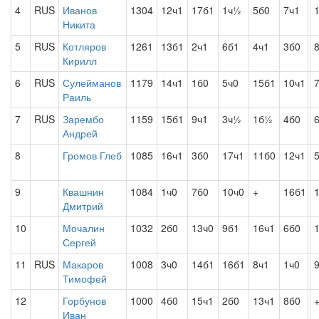
4
RUS
Иванов
1304
12ч1
17б1
1ч½
5б0
7ч1
Никита
5
RUS
Котляров
1261
13б1
2ч1
6б1
4ч1
3б0
Кирилл
6
RUS
Сулейманов
1179
14ч1
1б0
5ч0
15б1
10ч1
Раиль
7
RUS
Зарембо
1159
15б1
9ч1
3ч½
1б½
4б0
Андрей
8
Громов Глеб
1085
16ч1
3б0
17ч1
11б0
12ч1
9
Квашнин
1084
1ч0
7б0
10ч0
+
16б1
Дмитрий
10
Мочалин
1032
2б0
13ч0
9б1
16ч1
6б0
Сергей
11
RUS
Макаров
1008
3ч0
14б1
16б1
8ч1
1ч0
Тимофей
12
Горбунов
1000
4б0
15ч1
2б0
13ч1
8б0
Иван