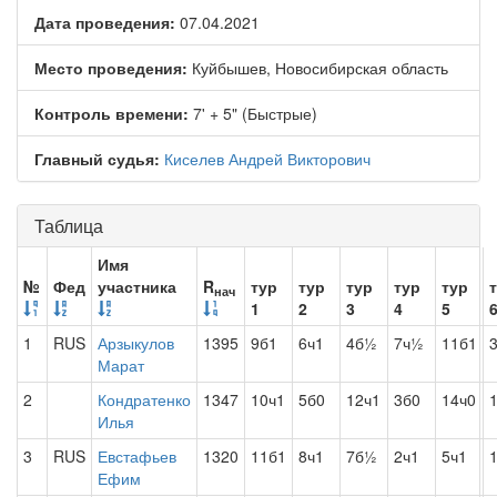
Дата проведения:
07.04.2021
Место проведения:
Куйбышев, Новосибирская область
Контроль времени:
7' + 5" (Быстрые)
Главный судья:
Киселев Андрей Викторович
Таблица
Имя
№
Фед
участника
R
тур
тур
тур
тур
тур
нач
1
2
3
4
5
1
RUS
Арзыкулов
1395
9б1
6ч1
4б½
7ч½
11б1
Марат
2
Кондратенко
1347
10ч1
5б0
12ч1
3б0
14ч0
Илья
3
RUS
Евстафьев
1320
11б1
8ч1
7б½
2ч1
5ч1
Ефим