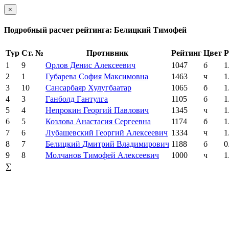
×
Подробный расчет рейтинга: Белицкий Тимофей
Тур
Ст. №
Противник
Рейтинг
Цвет
Р
1
9
Орлов Денис Алексеевич
1047
б
1
2
1
Губарева София Максимовна
1463
ч
1
3
10
Сансарбаяр Хулугбаатар
1065
б
1
4
3
Ганболд Гантулга
1105
б
1
5
4
Непрокин Георгий Павлович
1345
ч
1
6
5
Козлова Анастасия Сергеевна
1174
б
1
7
6
Лубашевский Георгий Алексеевич
1334
ч
1
8
7
Белицкий Дмитрий Владимирович
1188
б
0
9
8
Молчанов Тимофей Алексеевич
1000
ч
1
∑