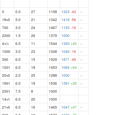
0
0.0
27
1158
1323
-43
--
18ч0
5.0
21
1342
1418
-56
--
7б0
3.0
24
1467
1153
-16
--
22б0
1.5
26
1379
1000
--
4ч½
6.5
11
1544
1320
+40
--
10б0
3.0
23
1348
1040
-16
--
3б0
6.0
15
1529
1871
-49
--
12б1
6.0
18
1453
1064
+64
--
20ч0
2.0
25
1288
1000
--
19б1
6.0
19
1536
1391
+26
--
23б1
7.5
8
1000
14ч1
6.0
20
1000
21ч0
6.0
16
1465
1047
+47
--