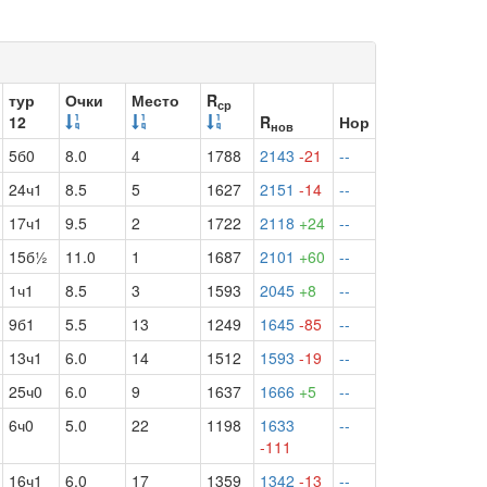
тур
Очки
Место
R
ср
12
R
Нор
нов
5б0
8.0
4
1788
2143
-21
--
24ч1
8.5
5
1627
2151
-14
--
17ч1
9.5
2
1722
2118
+24
--
15б½
11.0
1
1687
2101
+60
--
1ч1
8.5
3
1593
2045
+8
--
9б1
5.5
13
1249
1645
-85
--
13ч1
6.0
14
1512
1593
-19
--
25ч0
6.0
9
1637
1666
+5
--
6ч0
5.0
22
1198
1633
--
-111
16ч1
6.0
17
1359
1342
-13
--