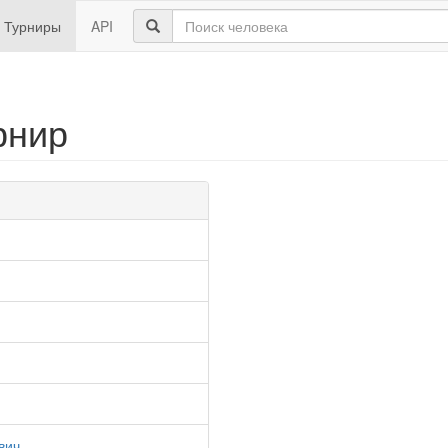
Турниры
API
рнир
вич