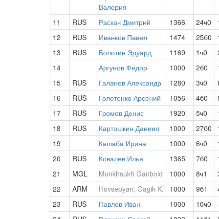
Валерия
11
RUS
Раскач Дмитрий
1366
24ч0
12
RUS
Иванков Павел
1474
25б0
13
RUS
Болотин Эдуард
1169
1ч0
14
Аргунов Федор
1000
2б0
15
RUS
Галанов Александр
1280
3ч0
16
RUS
Голотенко Арсений
1056
4б0
17
RUS
Громов Денис
1920
5ч0
18
RUS
Картошкин Даниил
1000
27б0
19
Кашаба Ирина
1000
6ч0
20
RUS
Ковалев Илья
1365
7б0
21
MGL
Munkhsukh Ganbold
1000
8ч1
22
ARM
Hovsepyan, Gagik K.
1000
9б1
23
RUS
Павлов Иван
1000
10ч0