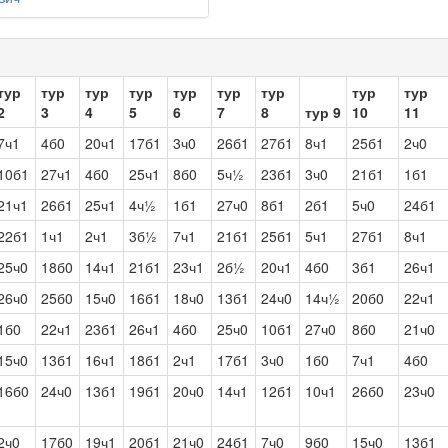
тур
тур
тур
тур
тур
тур
тур
тур
тур
2
3
4
5
6
7
8
тур 9
10
11
7ч1
4б0
20ч1
17б1
3ч0
26б1
27б1
8ч1
25б1
2ч0
10б1
27ч1
4б0
25ч1
8б0
5ч½
23б1
3ч0
21б1
1б1
21ч1
26б1
25ч1
4ч½
1б1
27ч0
8б1
2б1
5ч0
24б1
22б1
1ч1
2ч1
3б½
7ч1
21б1
25б1
5ч1
27б1
8ч1
25ч0
18б0
14ч1
21б1
23ч1
2б½
20ч1
4б0
3б1
26ч1
26ч0
25б0
15ч0
16б1
18ч0
13б1
24ч0
14ч½
20б0
22ч1
1б0
22ч1
23б1
26ч1
4б0
25ч0
10б1
27ч0
8б0
21ч0
15ч0
13б1
16ч1
18б1
2ч1
17б1
3ч0
1б0
7ч1
4б0
16б0
24ч0
13б1
19б1
20ч0
14ч1
12б1
10ч1
26б0
23ч0
2ч0
17б0
19ч1
20б1
21ч0
24б1
7ч0
9б0
15ч0
13б1