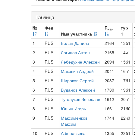
Таблица
№
Фед
R
тур
нач
Имя участника
1
1
RUS
Билан Данила
2164
13б1
2
RUS
Логинов Антон
2165
14ч1
3
RUS
Лебедухин Алексей
2094
15б1
4
RUS
Макович Андрей
2041
16ч1
5
RUS
Широков Сергей
2037
17б1
6
RUS
Буданов Алексей
1730
19б1
7
RUS
Туголуков Вячеслав
1612
20ч1
8
RUS
Юшин Игорь
1661
21б0
9
RUS
Максименков
1744
22ч0
Максим
10
RUS
Афонасьева
1355
23б1