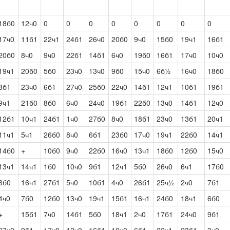
18б0
12ч0
0
0
0
0
0
0
0
0
17ч0
11б1
22ч1
24б1
26ч0
20б0
9ч0
15б0
19ч1
16б1
20б0
8ч0
9ч0
22б1
14б1
6ч0
19б0
16б1
17ч0
10ч0
19ч1
20б0
5б0
23ч0
13ч0
9б0
15ч0
6б½
16ч0
18б0
8б1
23ч0
6б1
27ч0
25б0
22ч0
14б1
12ч1
10б1
19б1
9ч1
21б0
8б0
6ч0
24ч0
19б1
22б0
13ч0
14б1
12ч0
12б1
10ч1
24б1
1ч0
27б0
8ч0
18б1
23ч0
13б1
20ч1
11ч1
5ч1
26б0
8ч0
6б1
23б0
17ч0
19ч1
22б0
14ч1
14б0
+
10б0
9ч0
22б0
16ч0
13ч1
18б0
12б0
15ч0
13ч1
14ч1
1б0
10ч0
9б1
12ч1
5б0
26ч0
6ч1
17б0
3б0
16ч1
27б1
5ч0
10б1
4ч0
26б1
25ч½
2ч0
7б1
4ч0
7б0
12б0
13ч0
19ч1
15б1
16ч1
24б0
18ч1
6б0
+
15б1
7ч0
14б1
5б0
18ч1
2ч0
17б1
24ч0
9б1