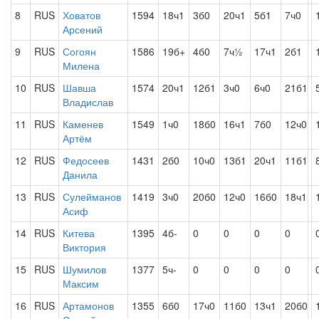
8
RUS
Ховатов
1594
18ч1
3б0
20ч1
5б1
7ч0
Арсений
9
RUS
Согоян
1586
19б+
4б0
7ч½
17ч1
2б1
Милена
10
RUS
Шавша
1574
20ч1
12б1
3ч0
6ч0
21б1
Владислав
11
RUS
Каменев
1549
1ч0
18б0
16ч1
7б0
12ч0
Артём
12
RUS
Федосеев
1431
2б0
10ч0
13б1
20ч1
11б1
Данила
13
RUS
Сулейманов
1419
3ч0
20б0
12ч0
16б0
18ч1
Асиф
14
RUS
Китева
1395
4б-
0
0
0
0
Виктория
15
RUS
Шумилов
1377
5ч-
0
0
0
0
Максим
16
RUS
Артамонов
1355
6б0
17ч0
11б0
13ч1
20б0