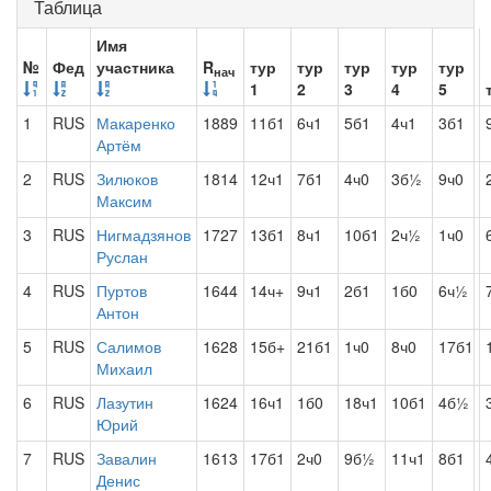
Таблица
Имя
№
Фед
участника
R
тур
тур
тур
тур
тур
нач
1
2
3
4
5
1
RUS
Макаренко
1889
11б1
6ч1
5б1
4ч1
3б1
Артём
2
RUS
Зилюков
1814
12ч1
7б1
4ч0
3б½
9ч0
Максим
3
RUS
Нигмадзянов
1727
13б1
8ч1
10б1
2ч½
1ч0
Руслан
4
RUS
Пуртов
1644
14ч+
9ч1
2б1
1б0
6ч½
Антон
5
RUS
Салимов
1628
15б+
21б1
1ч0
8ч0
17б1
Михаил
6
RUS
Лазутин
1624
16ч1
1б0
18ч1
10б1
4б½
Юрий
7
RUS
Завалин
1613
17б1
2ч0
9б½
11ч1
8б1
Денис