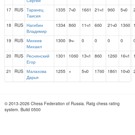
Сергей
17
RUS
Таранец
1335
7ч0
16б1
21ч1
9б0
5ч0
Таисия
18
RUS
Нагибин
1334
8б0
11ч1
6б0
21ч0
13б0
Владимир
19
RUS
Михеев
1300
9ч-
0
0
0
0
Михаил
20
RUS
Реснянский
1301
10б0
13ч1
8б0
12б0
16ч1
Егор
21
RUS
Малахова
1255
+
5ч0
17б0
18б1
10ч0
Дарья
© 2013-2026 Chess Federation of Russia. Ratg chess rating
system. Build 0500