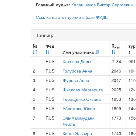
Главный судья:
Калашников Виктор Сергеевич
Ссылка на этот турнир в базе ФИДЕ
Таблица
№
Фед
R
тур
нач
Имя участника
1
1
RUS
Хохлова Дарья
2134
9б1
2
RUS
Голубова Анна
2046
10ч
3
RUS
Журова Анна
2047
11б
4
RUS
Шкалова Маргарита
2025
12ч
5
RUS
Терещенко Оксана
1933
13б
6
RUS
Абрамова Юлия
1899
14ч
7
RUS
Эль-Хаммудани
1773
15б
Лейла
8
RUS
Коган Эльвира
1740
16ч