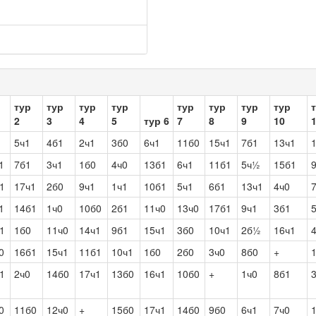
тур
тур
тур
тур
тур
тур
тур
тур
2
3
4
5
тур 6
7
8
9
10
5ч1
4б1
2ч1
3б0
6ч1
11б0
15ч1
7б1
13ч1
1
7б1
3ч1
1б0
4ч0
13б1
6ч1
11б1
5ч½
15б1
1
17ч1
2б0
9ч1
1ч1
10б1
5ч1
6б1
13ч1
4ч0
1
14б1
1ч0
10б0
2б1
11ч0
13ч0
17б1
9ч1
3б1
1
1б0
11ч0
14ч1
9б1
15ч1
3б0
10ч1
2б½
16ч1
0
16б1
15ч1
11б1
10ч1
1б0
2б0
3ч0
8б0
+
1
2ч0
14б0
17ч1
13б0
16ч1
10б0
+
1ч0
8б1
0
11б0
12ч0
+
15б0
17ч1
14б0
9б0
6ч1
7ч0