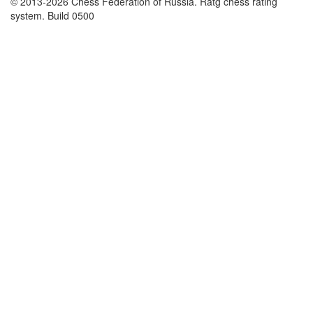
© 2013-2026 Chess Federation of Russia. Ratg chess rating
system. Build 0500