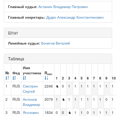
Главный судья:
Астанин Владимир Петрович
Главный секретарь:
Дудко Александр Константинович
Штат
Линейные судьи:
Бочегов Виталий
Таблица
Имя
№
Фед
участника
R
нач
1
2
3
4
5
6
7
8
9
10
1
RUS
Смотрин
2246
♞
0
1
1
1
1
1
1
1
1
Сергей
2
RUS
Антонов
2079
1
♞
1
1
1
1
1
1
0
1
Владимир
3
RUS
Яголович
1834
0
0
♞
1
1
0
1
1
1
1