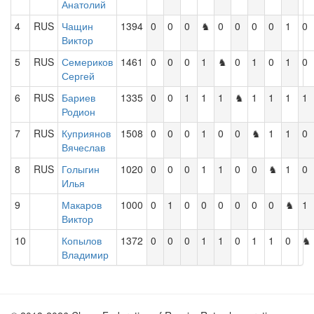
Анатолий
4
RUS
Чащин
1394
0
0
0
♞
0
0
0
0
1
0
Виктор
5
RUS
Семериков
1461
0
0
0
1
♞
0
1
0
1
0
Сергей
6
RUS
Бариев
1335
0
0
1
1
1
♞
1
1
1
1
Родион
7
RUS
Куприянов
1508
0
0
0
1
0
0
♞
1
1
0
Вячеслав
8
RUS
Голыгин
1020
0
0
0
1
1
0
0
♞
1
0
Илья
9
Макаров
1000
0
1
0
0
0
0
0
0
♞
1
Виктор
10
Копылов
1372
0
0
0
1
1
0
1
1
0
♞
Владимир