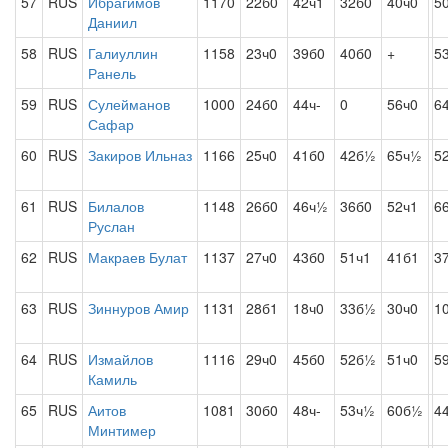
57
RUS
Ибрагимов
1170
22б0
42ч1
32б0
40ч0
5
Даниил
58
RUS
Галиуллин
1158
23ч0
39б0
40б0
+
5
Ранель
59
RUS
Сулейманов
1000
24б0
44ч-
0
56ч0
6
Сафар
60
RUS
Закиров Ильназ
1166
25ч0
41б0
42б½
65ч½
5
61
RUS
Билалов
1148
26б0
46ч½
36б0
52ч1
6
Руслан
62
RUS
Макраев Булат
1137
27ч0
43б0
51ч1
41б1
3
63
RUS
Зиннуров Амир
1131
28б1
18ч0
33б½
30ч0
1
64
RUS
Измайлов
1116
29ч0
45б0
52б½
51ч0
5
Камиль
65
RUS
Аитов
1081
30б0
48ч-
53ч½
60б½
4
Минтимер