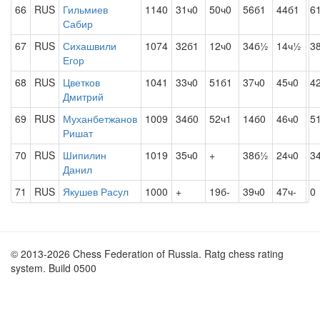
66
RUS
Гильмиев
1140
31ч0
50ч0
56б1
44б1
6
Сабир
67
RUS
Сихашвили
1074
32б1
12ч0
34б½
14ч½
3
Егор
68
RUS
Цветков
1041
33ч0
51б1
37ч0
45ч0
4
Дмитрий
69
RUS
Муханбетжанов
1009
34б0
52ч1
14б0
46ч0
5
Ришат
70
RUS
Шипилин
1019
35ч0
+
38б½
24ч0
3
Данил
71
RUS
Якушев Расул
1000
+
19б-
39ч0
47ч-
0
© 2013-2026 Chess Federation of Russia. Ratg chess rating
system. Build 0500