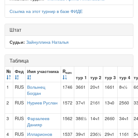
Ссылка на этот турнир в базе ФИДЕ
Штат
Судьи:
Зайнуллина Наталья
Таблица
№
Фед
Имя участника
R
нач
тур 1
тур 2
тур 3
тур 4
т
1
RUS
Волынец
1746
36б1
20ч1
16б1
8ч½
6
Богдан
2
RUS
Нуриев Руслан
1572
37ч1
21б1
13ч0
25б0
3
3
RUS
Фарзалеев
1562
38б½
14ч1
26б0
34ч1
2
Данияр
4
RUS
Илларионов
1537
39ч1
23б½
29ч1
11б1
5