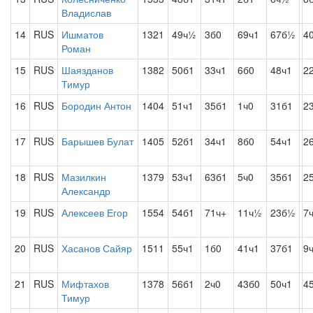
Владислав
14
RUS
Ишматов
1321
49ч½
3б0
69ч1
67б½
4
Роман
15
RUS
Шаязданов
1382
50б1
33ч1
6б0
48ч1
2
Тимур
16
RUS
Бородин Антон
1404
51ч1
35б1
1ч0
31б1
2
17
RUS
Барышев Булат
1405
52б1
34ч1
8б0
54ч1
2
18
RUS
Мазилкин
1379
53ч1
63б1
5ч0
35б1
2
Александр
19
RUS
Алексеев Егор
1554
54б1
71ч+
11ч½
23б½
7
20
RUS
Хасанов Сайяр
1511
55ч1
1б0
41ч1
37б1
9
21
RUS
Мифтахов
1378
56б1
2ч0
43б0
50ч1
4
Тимур