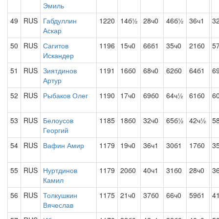
Эмиль
49
RUS
Габдуллин
1220
14б½
28ч0
46б½
36ч1
3
Аскар
50
RUS
Сагитов
1196
15ч0
66б1
35ч0
21б0
5
Искандер
51
RUS
Зиятдинов
1191
16б0
68ч0
62б0
64б1
6
Артур
52
RUS
Рыбаков Олег
1190
17ч0
69б0
64ч½
61б0
6
53
RUS
Белоусов
1185
18б0
32ч0
65б½
42ч½
5
Георгий
54
RUS
Вафин Амир
1179
19ч0
36ч1
30б1
17б0
3
55
RUS
Нуртдинов
1179
20б0
40ч1
31б0
28ч0
3
Камил
56
RUS
Толкушкин
1175
21ч0
37б0
66ч0
59б1
4
Вячеслав