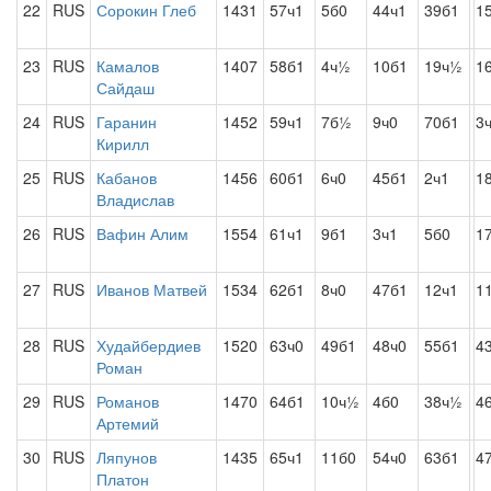
22
RUS
Сорокин Глеб
1431
57ч1
5б0
44ч1
39б1
1
23
RUS
Камалов
1407
58б1
4ч½
10б1
19ч½
1
Сайдаш
24
RUS
Гаранин
1452
59ч1
7б½
9ч0
70б1
3
Кирилл
25
RUS
Кабанов
1456
60б1
6ч0
45б1
2ч1
1
Владислав
26
RUS
Вафин Алим
1554
61ч1
9б1
3ч1
5б0
1
27
RUS
Иванов Матвей
1534
62б1
8ч0
47б1
12ч1
1
28
RUS
Худайбердиев
1520
63ч0
49б1
48ч0
55б1
4
Роман
29
RUS
Романов
1470
64б1
10ч½
4б0
38ч½
4
Артемий
30
RUS
Ляпунов
1435
65ч1
11б0
54ч0
63б1
4
Платон