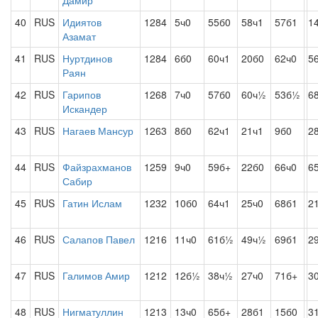
Дамир
40
RUS
Идиятов
1284
5ч0
55б0
58ч1
57б1
1
Азамат
41
RUS
Нуртдинов
1284
6б0
60ч1
20б0
62ч0
5
Раян
42
RUS
Гарипов
1268
7ч0
57б0
60ч½
53б½
6
Искандер
43
RUS
Нагаев Мансур
1263
8б0
62ч1
21ч1
9б0
2
44
RUS
Файзрахманов
1259
9ч0
59б+
22б0
66ч0
6
Сабир
45
RUS
Гатин Ислам
1232
10б0
64ч1
25ч0
68б1
2
46
RUS
Салапов Павел
1216
11ч0
61б½
49ч½
69б1
2
47
RUS
Галимов Амир
1212
12б½
38ч½
27ч0
71б+
3
48
RUS
Нигматуллин
1213
13ч0
65б+
28б1
15б0
3