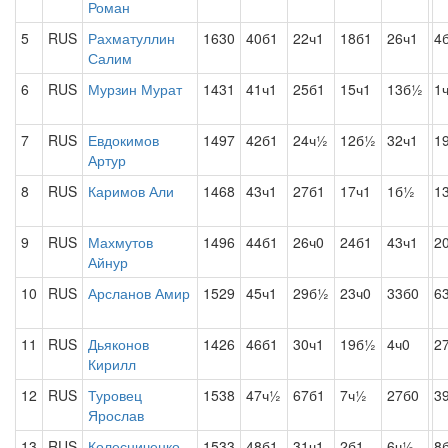
Роман
5
RUS
Рахматуллин
1630
40б1
22ч1
18б1
26ч1
4
Салим
6
RUS
Мурзин Мурат
1431
41ч1
25б1
15ч1
13б½
1
7
RUS
Евдокимов
1497
42б1
24ч½
12б½
32ч1
1
Артур
8
RUS
Каримов Али
1468
43ч1
27б1
17ч1
1б½
1
9
RUS
Махмутов
1496
44б1
26ч0
24б1
43ч1
2
Айнур
10
RUS
Арсланов Амир
1529
45ч1
29б½
23ч0
33б0
6
11
RUS
Дьяконов
1426
46б1
30ч1
19б½
4ч0
2
Кирилл
12
RUS
Туровец
1538
47ч½
67б1
7ч½
27б0
3
Ярослав
13
RUS
Колесниченко
1533
48б1
31ч1
2б1
6ч½
8