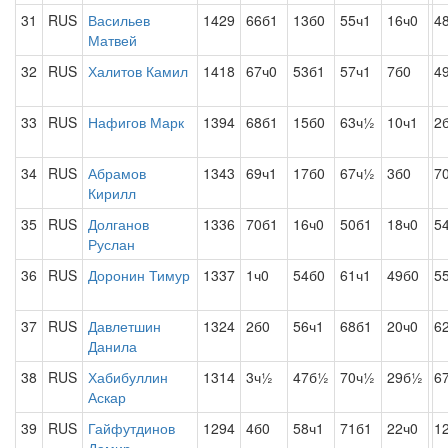
31
RUS
Васильев
1429
66б1
13б0
55ч1
16ч0
4
Матвей
32
RUS
Халитов Камил
1418
67ч0
53б1
57ч1
7б0
4
33
RUS
Нафигов Марк
1394
68б1
15б0
63ч½
10ч1
2
34
RUS
Абрамов
1343
69ч1
17б0
67ч½
3б0
7
Кирилл
35
RUS
Долганов
1336
70б1
16ч0
50б1
18ч0
5
Руслан
36
RUS
Доронин Тимур
1337
1ч0
54б0
61ч1
49б0
5
37
RUS
Давлетшин
1324
2б0
56ч1
68б1
20ч0
6
Данила
38
RUS
Хабибуллин
1314
3ч½
47б½
70ч½
29б½
6
Аскар
39
RUS
Гайфутдинов
1294
4б0
58ч1
71б1
22ч0
1