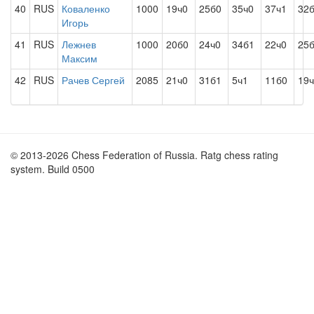
40
RUS
Коваленко
1000
19ч0
25б0
35ч0
37ч1
32
Игорь
41
RUS
Лежнев
1000
20б0
24ч0
34б1
22ч0
25
Максим
42
RUS
Рачев Сергей
2085
21ч0
31б1
5ч1
11б0
19
© 2013-2026 Chess Federation of Russia. Ratg chess rating
system. Build 0500