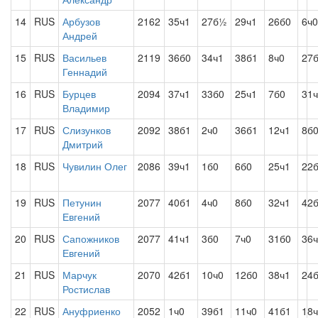
14
RUS
Арбузов
2162
35ч1
27б½
29ч1
26б0
6ч0
Андрей
15
RUS
Васильев
2119
36б0
34ч1
38б1
8ч0
27
Геннадий
16
RUS
Бурцев
2094
37ч1
33б0
25ч1
7б0
31
Владимир
17
RUS
Слизунков
2092
38б1
2ч0
36б1
12ч1
8б
Дмитрий
18
RUS
Чувилин Олег
2086
39ч1
1б0
6б0
25ч1
22
19
RUS
Петунин
2077
40б1
4ч0
8б0
32ч1
42
Евгений
20
RUS
Сапожников
2077
41ч1
3б0
7ч0
31б0
36
Евгений
21
RUS
Марчук
2070
42б1
10ч0
12б0
38ч1
24
Ростислав
22
RUS
Ануфриенко
2052
1ч0
39б1
11ч0
41б1
18