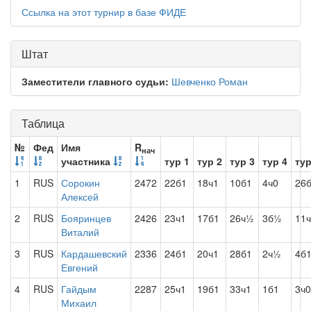
Ссылка на этот турнир в базе ФИДЕ
Штат
Заместители главного судьи:
Шевченко Роман
Таблица
№
Фед
Имя
R
нач
участника
тур 1
тур 2
тур 3
тур 4
тур
1
RUS
Сорокин
2472
22б1
18ч1
10б1
4ч0
26
Алексей
2
RUS
Бояринцев
2426
23ч1
17б1
26ч½
3б½
11
Виталий
3
RUS
Кардашевский
2336
24б1
20ч1
28б1
2ч½
4б
Евгений
4
RUS
Гайдым
2287
25ч1
19б1
33ч1
1б1
3ч0
Михаил