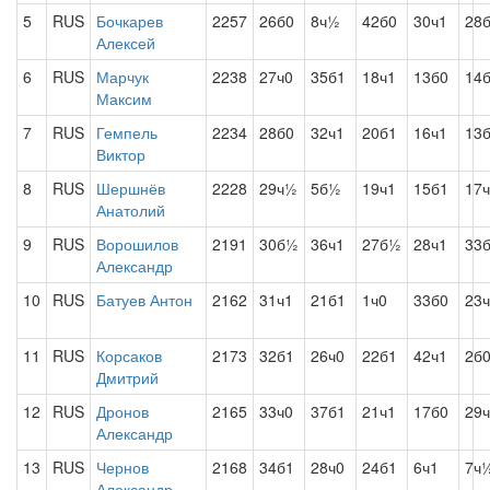
5
RUS
Бочкарев
2257
26б0
8ч½
42б0
30ч1
28
Алексей
6
RUS
Марчук
2238
27ч0
35б1
18ч1
13б0
14
Максим
7
RUS
Гемпель
2234
28б0
32ч1
20б1
16ч1
13
Виктор
8
RUS
Шершнёв
2228
29ч½
5б½
19ч1
15б1
17
Анатолий
9
RUS
Ворошилов
2191
30б½
36ч1
27б½
28ч1
33
Александр
10
RUS
Батуев Антон
2162
31ч1
21б1
1ч0
33б0
23
11
RUS
Корсаков
2173
32б1
26ч0
22б1
42ч1
2б
Дмитрий
12
RUS
Дронов
2165
33ч0
37б1
21ч1
17б0
29
Александр
13
RUS
Чернов
2168
34б1
28ч0
24б1
6ч1
7ч
Александр