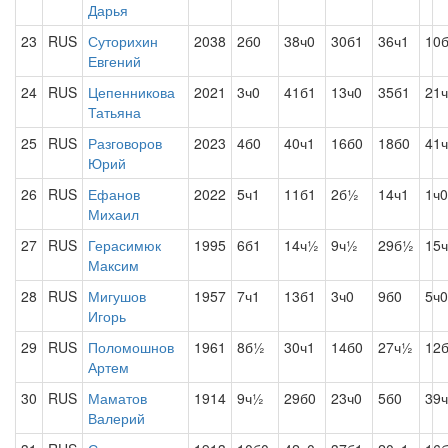
Дарья
23
RUS
Суторихин
2038
2б0
38ч0
30б1
36ч1
10
Евгений
24
RUS
Цепенникова
2021
3ч0
41б1
13ч0
35б1
21
Татьяна
25
RUS
Разговоров
2023
4б0
40ч1
16б0
18б0
41
Юрий
26
RUS
Ефанов
2022
5ч1
11б1
2б½
14ч1
1ч0
Михаил
27
RUS
Герасимюк
1995
6б1
14ч½
9ч½
29б½
15
Максим
28
RUS
Мигушов
1957
7ч1
13б1
3ч0
9б0
5ч0
Игорь
29
RUS
Поломошнов
1961
8б½
30ч1
14б0
27ч½
12
Артем
30
RUS
Маматов
1914
9ч½
29б0
23ч0
5б0
39
Валерий