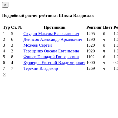
×
Подробный расчет рейтинга: Шихта Владислав
Тур
Ст. №
Противник
Рейтинг
Цвет
Ре
1
5
Скудин Максим Вячеславович
1295
б
1.
2
6
Денисов Александр Аркадьевич
1290
ч
1.
3
3
Можеев Сергей
1320
б
1.
4
2
Терещенко Оксана Евгеньевна
1920
ч
1.
5
8
Фишер Геннадий Григорьевич
1102
б
1.
6
4
Кузнецов Евгений Владимирович
1000
ч
0.
7
7
Терехин Владимир
1269
ч
1.
∑