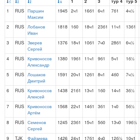
1
2
3
тур 4
тур 5
1
RUS
Паршин
1945
2ч1
16б1
6ч1
7б1
4ч½
Максим
2
RUS
Лобанов
1818
1б0
18ч1
23б1
11ч1
13б1
Иван
3
RUS
Зверев
1376
18ч1
10б1
7ч0
28б1
6ч½
Сергей
4
RUS
Кривоносов
1380
19б1
11ч1
9б1
5ч1
1б½
Александр
5
RUS
Лошаков
1591
20ч1
12б1
8ч1
4б0
7ч½
Дмитрий
6
RUS
Кривоносов
1438
21б1
13ч1
1б0
14ч1
3б½
Алексей
7
RUS
Кривоносов
1568
22ч1
14б1
3б1
1ч0
5б½
Артём
8
RUS
Семенов
1245
23б1
15ч1
5б0
13ч0
19б½
Сергей
9
TJK
Файзиева
1426
24ч1
17б1
4ч0
12б½
10ч1