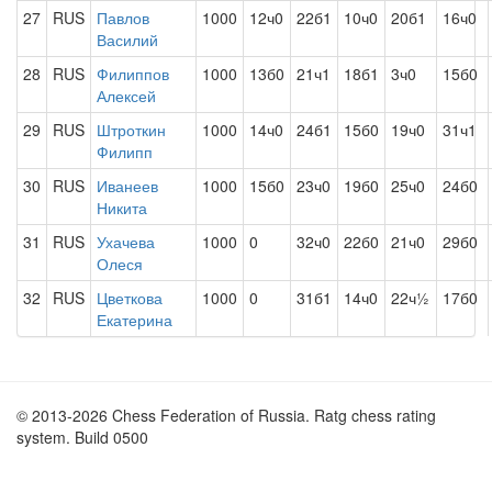
27
RUS
Павлов
1000
12ч0
22б1
10ч0
20б1
16ч0
Василий
28
RUS
Филиппов
1000
13б0
21ч1
18б1
3ч0
15б0
Алексей
29
RUS
Штроткин
1000
14ч0
24б1
15б0
19ч0
31ч1
Филипп
30
RUS
Иванеев
1000
15б0
23ч0
19б0
25ч0
24б0
Никита
31
RUS
Ухачева
1000
0
32ч0
22б0
21ч0
29б0
Олеся
32
RUS
Цветкова
1000
0
31б1
14ч0
22ч½
17б0
Екатерина
© 2013-2026 Chess Federation of Russia. Ratg chess rating
system. Build 0500