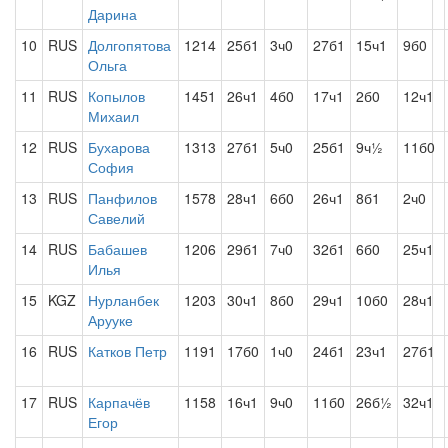
Дарина
10
RUS
Долгопятова
1214
25б1
3ч0
27б1
15ч1
9б0
Ольга
11
RUS
Копылов
1451
26ч1
4б0
17ч1
2б0
12ч1
Михаил
12
RUS
Бухарова
1313
27б1
5ч0
25б1
9ч½
11б0
София
13
RUS
Панфилов
1578
28ч1
6б0
26ч1
8б1
2ч0
Савелий
14
RUS
Бабашев
1206
29б1
7ч0
32б1
6б0
25ч1
Илья
15
KGZ
Нурланбек
1203
30ч1
8б0
29ч1
10б0
28ч1
Арууке
16
RUS
Катков Петр
1191
17б0
1ч0
24б1
23ч1
27б1
17
RUS
Карпачёв
1158
16ч1
9ч0
11б0
26б½
32ч1
Егор