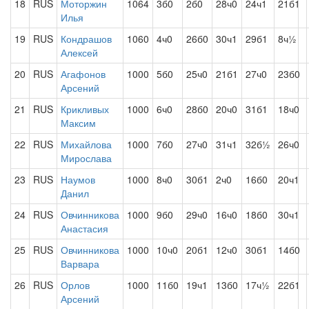
18
RUS
Моторжин
1064
3б0
2б0
28ч0
24ч1
21б1
Илья
19
RUS
Кондрашов
1060
4ч0
26б0
30ч1
29б1
8ч½
Алексей
20
RUS
Агафонов
1000
5б0
25ч0
21б1
27ч0
23б0
Арсений
21
RUS
Крикливых
1000
6ч0
28б0
20ч0
31б1
18ч0
Максим
22
RUS
Михайлова
1000
7б0
27ч0
31ч1
32б½
26ч0
Мирослава
23
RUS
Наумов
1000
8ч0
30б1
2ч0
16б0
20ч1
Данил
24
RUS
Овчинникова
1000
9б0
29ч0
16ч0
18б0
30ч1
Анастасия
25
RUS
Овчинникова
1000
10ч0
20б1
12ч0
30б1
14б0
Варвара
26
RUS
Орлов
1000
11б0
19ч1
13б0
17ч½
22б1
Арсений