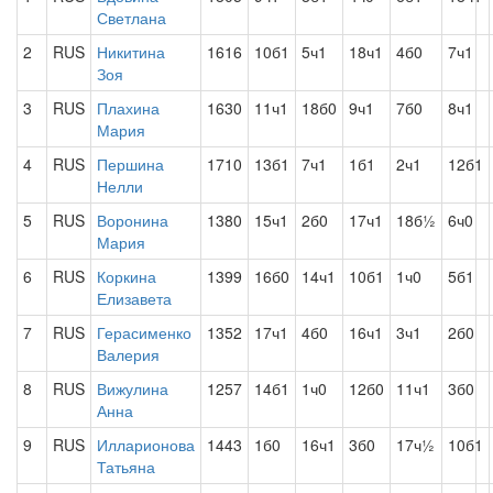
Светлана
2
RUS
Никитина
1616
10б1
5ч1
18ч1
4б0
7ч1
Зоя
3
RUS
Плахина
1630
11ч1
18б0
9ч1
7б0
8ч1
Мария
4
RUS
Першина
1710
13б1
7ч1
1б1
2ч1
12б1
Нелли
5
RUS
Воронина
1380
15ч1
2б0
17ч1
18б½
6ч0
Мария
6
RUS
Коркина
1399
16б0
14ч1
10б1
1ч0
5б1
Елизавета
7
RUS
Герасименко
1352
17ч1
4б0
16ч1
3ч1
2б0
Валерия
8
RUS
Вижулина
1257
14б1
1ч0
12б0
11ч1
3б0
Анна
9
RUS
Илларионова
1443
1б0
16ч1
3б0
17ч½
10б1
Татьяна