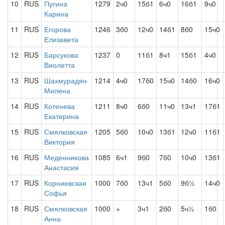
10
RUS
Пугина
1279
2ч0
15б1
6ч0
16б1
9ч0
Карина
11
RUS
Егорова
1246
3б0
12ч0
14б1
8б0
15ч0
Елизавета
12
RUS
Барсукова
1237
0
11б1
8ч1
15б1
4ч0
Виолетта
13
RUS
Шахмурадян
1214
4ч0
17б0
15ч0
14б0
16ч0
Милена
14
RUS
Котенева
1211
8ч0
6б0
11ч0
13ч1
17б1
Екатерина
15
RUS
Смялковская
1205
5б0
10ч0
13б1
12ч0
11б1
Виктория
16
RUS
Меденникова
1085
6ч1
9б0
7б0
10ч0
13б1
Анастасия
17
RUS
Корниевская
1000
7б0
13ч1
5б0
9б½
14ч0
Софья
18
RUS
Смялковская
1000
+
3ч1
2б0
5ч½
1б0
Анна