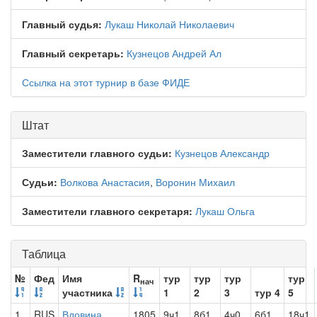
Главный судья:
Лукаш Николай Николаевич
Главный секретарь:
Кузнецов Андрей Ал
Ссылка на этот турнир в базе ФИДЕ
Штат
Заместители главного судьи:
Кузнецов Александр
Судьи:
Волкова Анастасия
,
Воронин Михаил
Заместители главного секретаря:
Лукаш Ольга
Таблица
№
Фед
Имя
R
тур
тур
тур
тур
нач
участника
1
2
3
тур 4
5
1
RUS
Вдовина
1805
9ч1
8б1
4ч0
6б1
18ч1